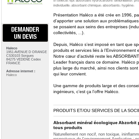
tri sélectif
epi
absorbant hydrocarbure
défibrillateur
pro
,
,
,
,
individuelle
absorbant chimique
absorbants
hygiène
Présentation Haléco a été crée en 1996, pa
d’apporter une solution aux problématiques d
se posaient aux seins des entreprises (indu
DEMANDER
collectivités, ...).
UN DEVIS
Depuis, Haléco s’est imposé en tant que spéc
Haleco
produits et services liés à l’Environnement e
1951 AVENUE D ORANGE
CS30103 Sorgues
Notre cœur d’activité reste les ABSORBAN
84275 VEDENE Cedex
Leader français dans ce domaine. Haléco pr
FRANCE
plus large du marché, ainsi nos clients sont
Adresse internet :
qui leur convient.
Haleco
Une gamme de produits large et des conseil
ingénieurs, c’est ça l’offre Haléco.
PRODUITS ET/OU SERVICES DE LA SOCI
Absorbant minéral écologique Abzorbit 
tous produits
Naturellement non nocif, non toxique, ininflamm
respectueux de l’environnement.Application : p