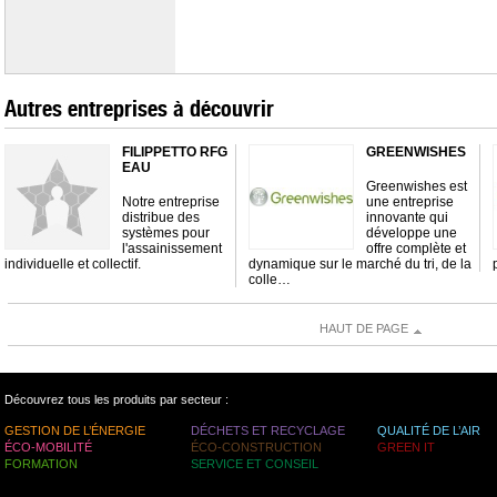
Autres entreprises à découvrir
FILIPPETTO RFG
GREENWISHES
EAU
Greenwishes est
Notre entreprise
une entreprise
distribue des
innovante qui
systèmes pour
développe une
l'assainissement
offre complète et
individuelle et collectif.
dynamique sur le marché du tri, de la
colle…
HAUT DE PAGE
Découvrez tous les produits par secteur :
GESTION DE L’ÉNERGIE
DÉCHETS ET RECYCLAGE
QUALITÉ DE L’AIR
ÉCO-MOBILITÉ
ÉCO-CONSTRUCTION
GREEN IT
FORMATION
SERVICE ET CONSEIL