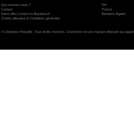
Qui sommes nous ?
RH
Contact
Presse
Notre offre Content-to-Business®
Mentions légales
Charte utilisateur & Conditions générales
© Cleantech Republic. Tous droits réservés. GreenVivo est une marque déposée qui appart