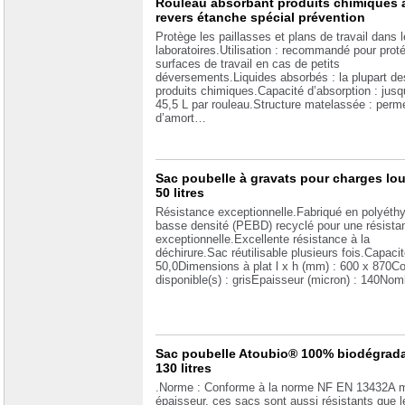
Rouleau absorbant produits chimiques 
revers étanche spécial prévention
Protège les paillasses et plans de travail dans 
laboratoires.Utilisation : recommandé pour proté
surfaces de travail en cas de petits
déversements.Liquides absorbés : la plupart de
produits chimiques.Capacité d’absorption : jusq
45,5 L par rouleau.Structure matelassée : perm
d’amort…
Sac poubelle à gravats pour charges lo
50 litres
Résistance exceptionnelle.Fabriqué en polyéth
basse densité (PEBD) recyclé pour une résista
exceptionnelle.Excellente résistance à la
déchirure.Sac réutilisable plusieurs fois.Capacité
50,0Dimensions à plat l x h (mm) : 600 x 870Co
disponible(s) : grisEpaisseur (micron) : 140N
Sac poubelle Atoubio® 100% biodégrad
130 litres
.Norme : Conforme à la norme NF EN 13432A
épaisseur, ces sacs sont aussi résistants que 