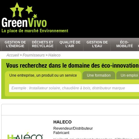
La place de marché Environnement
GESTION DE
DÉCHETS ET
QUALITÉ DE
GESTION DE
ÉCO-
L’ÉNERGIE
RECYCLAGE
L’AIR
L’EAU
MOBILITÉ
Accueil
>
Fournisseurs
>
Haleco
Vous recherchez dans le domaine des éco-innovation
Une entreprise, un produit ou un service
Une formation
Un emploi 
HALECO
Revendeur/Distributeur
Fabricant
,
,
,
,