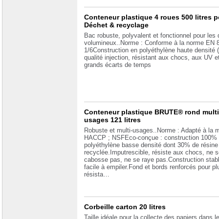
Conteneur plastique 4 roues 500 litres p
Déchet & recyclage
Bac robuste, polyvalent et fonctionnel pour les
volumineux..Norme : Conforme à la norme EN 
1/6Construction en polyéthylène haute densité
qualité injection, résistant aux chocs, aux UV e
grands écarts de temps
Conteneur plastique BRUTE® rond multi
usages 121 litres
Robuste et multi-usages..Norme : Adapté à la 
HACCP ; NSFEco-conçue : construction 100%
polyéthylène basse densité dont 30% de résine
recyclée.Imputrescible, résiste aux chocs, ne s
cabosse pas, ne se raye pas.Construction stabl
facile à empiler.Fond et bords renforcés pour pl
résista…
Corbeille carton 20 litres
Taille idéale pour la collecte des papiers dans l