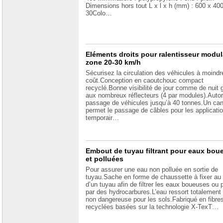
Dimensions hors tout L x l x h (mm) : 600 x 400
30Colo…
Eléments droits pour ralentisseur modul
zone 20-30 km/h
Sécurisez la circulation des véhicules à moindr
coût.Conception en caoutchouc compact
recyclé.Bonne visibilité de jour comme de nuit 
aux nombreux réflecteurs (4 par modules).Autor
passage de véhicules jusqu’à 40 tonnes.Un can
permet le passage de câbles pour les applicati
temporair…
Embout de tuyau filtrant pour eaux bou
et polluées
Pour assurer une eau non polluée en sortie de
tuyau.Sache en forme de chaussette à fixer au
d’un tuyau afin de filtrer les eaux boueuses ou 
par des hydrocarbures.L’eau ressort totalement f
non dangereuse pour les sols.Fabriqué en fibre
recyclées basées sur la technologie X-TexT…