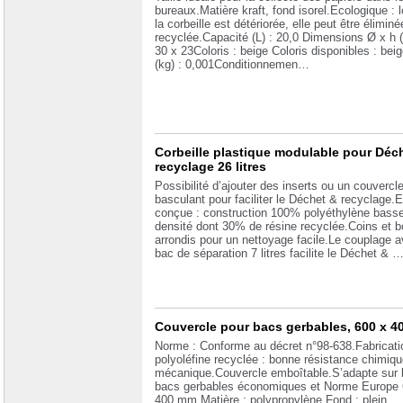
bureaux.Matière kraft, fond isorel.Ecologique : 
la corbeille est détériorée, elle peut être éliminé
recyclée.Capacité (L) : 20,0 Dimensions Ø x h 
30 x 23Coloris : beige Coloris disponibles : bei
(kg) : 0,001Conditionnemen…
Corbeille plastique modulable pour Déc
recyclage 26 litres
Possibilité d’ajouter des inserts ou un couvercl
basculant pour faciliter le Déchet & recyclage.
conçue : construction 100% polyéthylène bass
densité dont 30% de résine recyclée.Coins et b
arrondis pour un nettoyage facile.Le couplage a
bac de séparation 7 litres facilite le Déchet & 
Couvercle pour bacs gerbables, 600 x 
Norme : Conforme au décret n°98-638.Fabricati
polyoléfine recyclée : bonne résistance chimiqu
mécanique.Couvercle emboîtable.S’adapte sur 
bacs gerbables économiques et Norme Europe 
400 mm.Matière : polypropylène Fond : plein