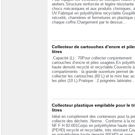
ateliers.Structure renforcée et légère résistante
chocs mécaniques et aux produits chimiques, a
UV.Fabriqué en polyéthylène recyclable.Goupill
sécurité, charnières et fermetures en plastique
chaque coffre.Chargement par le dessus…
Collecteur de cartouches d’encre et pile
litres
.Capacité (L) : 70Pour collecter conjointement
cartouches d’encre et piles usagées.En polyéth
haute densité recyclé et recyclable.Couvercle à
compartiments : la grande ouverture permet de
collecter les cartouches (60 L) et le mini bac ac
les piles (10 L).Pratique : 2 poignées latérales
Collecteur plastique empilable pour le tr
litres
Idéal en complément des conteneurs pour la pr
collecte des déchets..Norme : Conforme à la n
NF F H 92-001Corps en polyéthylène haute den
(PEHD) recyclé et recyclable, très résistant.Co
en polyéthylène haute densité (PEHD) et anse