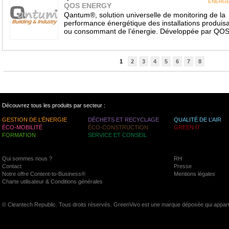
ÉNERGÉ
QOS ENERGY
Qantum®, solution universelle de monitoring de la
performance énergétique des installations produis
ou consommant de l’énergie. Développée par QO
1
2
3
4
5
6
7
8
Découvrez tous les produits par secteur :
GESTION DE L’ÉNERGIE
DÉCHETS ET RECYCLAGE
QUALITÉ DE L’AIR
ÉCO-MOBILITÉ
ÉCO-CONSTRUCTION
GREEN IT
FORMATION
SERVICE ET CONSEIL
Qui sommes nous ?
RH
Contact
Presse
Notre offre Content-to-Business®
Mentions légales
Charte utilisateur & Conditions générales
© Cleantech Republic. Tous droits réservés. GreenVivo est une marque déposée qui appart