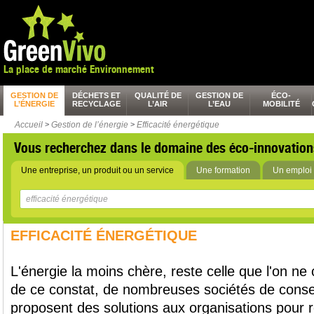
La place de marché Environnement
GESTION DE
DÉCHETS ET
QUALITÉ DE
GESTION DE
ÉCO-
L’ÉNERGIE
RECYCLAGE
L’AIR
L’EAU
MOBILITÉ
Accueil
>
Gestion de l’énergie
>
Efficacité énergétique
Vous recherchez dans le domaine des éco-innovation
Une entreprise, un produit ou un service
Une formation
Un emploi 
EFFICACITÉ ÉNERGÉTIQUE
L'énergie la moins chère, reste celle que l'on n
de ce constat, de nombreuses sociétés de consei
proposent des solutions aux organisations pour r