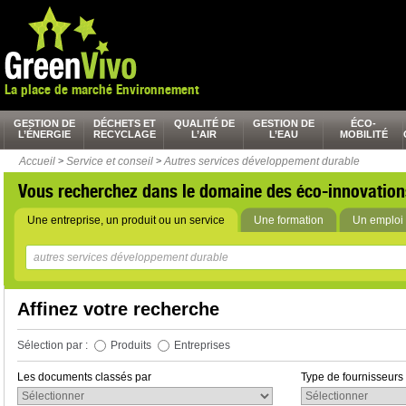
La place de marché Environnement
GESTION DE
DÉCHETS ET
QUALITÉ DE
GESTION DE
ÉCO-
L’ÉNERGIE
RECYCLAGE
L’AIR
L’EAU
MOBILITÉ
Accueil
>
Service et conseil
>
Autres services développement durable
Vous recherchez dans le domaine des éco-innovation
Une entreprise, un produit ou un service
Une formation
Un emploi 
Affinez votre recherche
Sélection par :
Produits
Entreprises
Les documents classés par
Type de fournisseurs