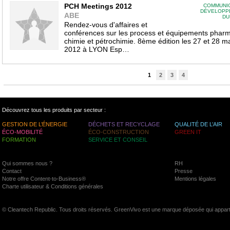
PCH Meetings 2012
COMMUNIC
DÉVELOPP
ABE
DU
Rendez-vous d'affaires et
conférences sur les process et équipements pharm
chimie et pétrochimie. 8ème édition les 27 et 28 m
2012 à LYON Esp…
1
2
3
4
Découvrez tous les produits par secteur :
GESTION DE L’ÉNERGIE
DÉCHETS ET RECYCLAGE
QUALITÉ DE L’AIR
ÉCO-MOBILITÉ
ÉCO-CONSTRUCTION
GREEN IT
FORMATION
SERVICE ET CONSEIL
Qui sommes nous ?
RH
Contact
Presse
Notre offre Content-to-Business®
Mentions légales
Charte utilisateur & Conditions générales
© Cleantech Republic. Tous droits réservés. GreenVivo est une marque déposée qui appart