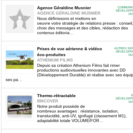
Agence Géraldine Musnier
COMMUNIC
DÉVELOPP
AGENCE GÉRALDINE MUSNIER
DU
Nous définissons et mettons en
oeuvre votre stratégie de relations presse : conseil
choix des messages et des cibles, rédaction des
contenus éditoria…
Prises de vue aérienne & vidéos
AUTRES SE
DÉVELOPP
éco-produites
DU
ATHENIUM FILMS
Depuis sa création Athenium Films fait rimer
productions audiovisuelles innovantes avec DD
(Développement Durable) et réalise avec ses équi
ses pa…
Thermo-rétractable
E
DÉVELOPP
BMCOVER
DU
Notre produit possède de
nombreux avantages : résistance, isolation,
translucidité, anti-UV, ignifugé (classement M1),
adaptabilité totale VOLUME/FOR…