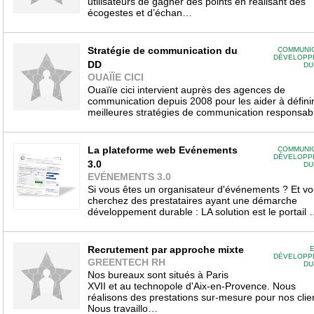
utilisateurs de gagner des points en réalisant des
écogestes et d’échan…
Stratégie de communication du
COMMUNIC
DÉVELOPP
DD
DU
OUAÏÏE CICI
Ouaïïe cici intervient auprès des agences de
communication depuis 2008 pour les aider à définir
meilleures stratégies de communication responsa
La plateforme web Evénements
COMMUNIC
DÉVELOPP
3.0
DU
EVÉNEMENTS 3.0
Si vous êtes un organisateur d'événements ? Et v
cherchez des prestataires ayant une démarche
développement durable : LA solution est le portail
Recrutement par approche mixte
E
DÉVELOPP
GREENTECH RH
DU
Nos bureaux sont situés à Paris
XVII et au technopole d'Aix-en-Provence. Nous
réalisons des prestations sur-mesure pour nos clie
Nous travaillo…