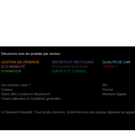
Découvrez tous les produits par secteur :
GESTION DE L’ÉNERGIE
DÉCHETS ET RECYCLAGE
QUALITÉ DE L’AIR
ÉCO-MOBILITÉ
ÉCO-CONSTRUCTION
GREEN IT
FORMATION
SERVICE ET CONSEIL
Qui sommes nous ?
RH
Contact
Presse
Notre offre Content-to-Business®
Mentions légales
Charte utilisateur & Conditions générales
© Cleantech Republic. Tous droits réservés. GreenVivo est une marque déposée qui appart