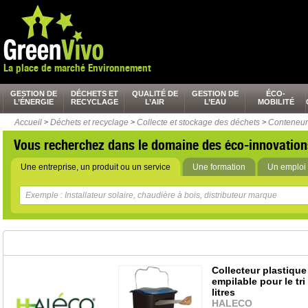
La place de marché Environnement
GESTION DE
DÉCHETS ET
QUALITÉ DE
GESTION DE
ÉCO-
L’ÉNERGIE
RECYCLAGE
L’AIR
L’EAU
MOBILITÉ
Accueil
>
Déchets et recyclage
>
Collecte et stockage des déchets
>
Conteneur d
Vous recherchez dans le domaine des éco-innovation
Une entreprise, un produit ou un service
Une formation
Un emploi 
Collecteur plastique
empilable pour le tri
litres
HALECO