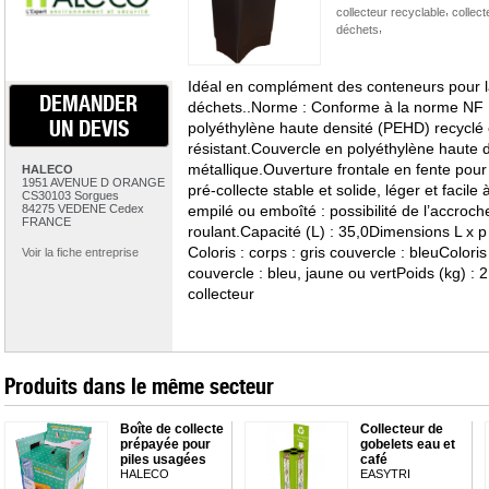
,
collecteur recyclable
collect
,
déchets
Idéal en complément des conteneurs pour la
DEMANDER
déchets..Norme : Conforme à la norme NF
UN DEVIS
polyéthylène haute densité (PEHD) recyclé e
résistant.Couvercle en polyéthylène haute 
métallique.Ouverture frontale en fente pour 
HALECO
1951 AVENUE D ORANGE
pré-collecte stable et solide, léger et facil
CS30103 Sorgues
84275 VEDENE Cedex
empilé ou emboîté : possibilité de l’accroc
FRANCE
roulant.Capacité (L) : 35,0Dimensions L x p 
Coloris : corps : gris couvercle : bleuColoris
Voir la fiche entreprise
couvercle : bleu, jaune ou vertPoids (kg) : 
collecteur
Produits dans le même secteur
Boîte de collecte
Collecteur de
prépayée pour
gobelets eau et
piles usagées
café
HALECO
EASYTRI