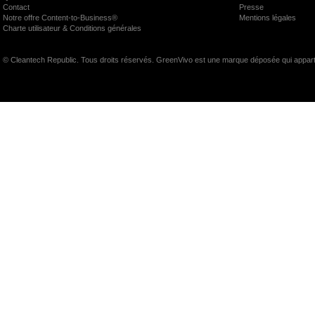
Contact
Presse
Notre offre Content-to-Business®
Mentions légales
Charte utilisateur & Conditions générales
© Cleantech Republic. Tous droits réservés. GreenVivo est une marque déposée qui appart