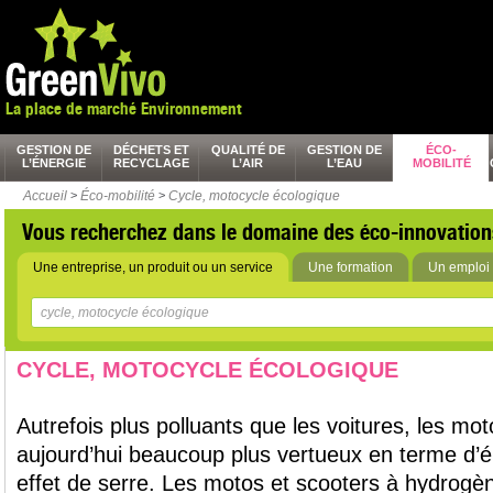
La place de marché Environnement
GESTION DE
DÉCHETS ET
QUALITÉ DE
GESTION DE
ÉCO-
L’ÉNERGIE
RECYCLAGE
L’AIR
L’EAU
MOBILITÉ
Accueil
>
Éco-mobilité
>
Cycle, motocycle écologique
Vous recherchez dans le domaine des éco-innovation
Une entreprise, un produit ou un service
Une formation
Un emploi 
CYCLE, MOTOCYCLE ÉCOLOGIQUE
Autrefois plus polluants que les voitures, les mo
aujourd’hui beaucoup plus vertueux en terme d’
effet de serre. Les motos et scooters à hydrogè