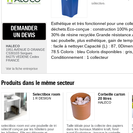
,
sélective
Esthétique et très fonctionnel pour une colle
DEMANDER
déchets.Eco-conçue : construction 100% po
UN DEVIS
30% de résine recyclée.Grande résistance
sac poubelle, plus esthétique, gain de temp
: facile à nettoyer.Capacité (L) : 87, 0Dimen
HALECO
1951 AVENUE D ORANGE
78.5 Coloris : bleu Coloris disponibles : gris
CS30103 Sorgues
84275 VEDENE Cedex
Conditionnement : 1 collecteur
FRANCE
Voir la fiche entreprise
Produits dans le même secteur
Selectibox room
Corbeille carton
1 R DESIGN
20 litres
HALECO
selectibox room est une poubelle de tri
Taille idéale pour la collecte des papiers
sélectif conçue par les hôteliers pour
dans les bureaux.Matière kraft, fond
les hôteliers. Elle est élégante et
isorel.Ecologique : lorsque la corbeille…