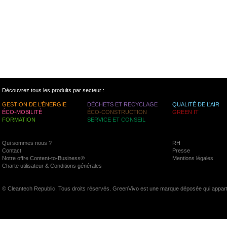
Découvrez tous les produits par secteur :
GESTION DE L’ÉNERGIE
DÉCHETS ET RECYCLAGE
QUALITÉ DE L’AIR
ÉCO-MOBILITÉ
ÉCO-CONSTRUCTION
GREEN IT
FORMATION
SERVICE ET CONSEIL
Qui sommes nous ?
RH
Contact
Presse
Notre offre Content-to-Business®
Mentions légales
Charte utilisateur & Conditions générales
© Cleantech Republic. Tous droits réservés. GreenVivo est une marque déposée qui appart