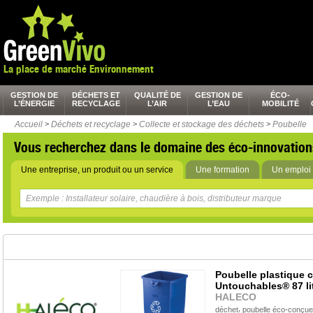
La place de marché Environnement
GESTION DE
DÉCHETS ET
QUALITÉ DE
GESTION DE
ÉCO-
L’ÉNERGIE
RECYCLAGE
L’AIR
L’EAU
MOBILITÉ
Accueil
>
Déchets et recyclage
>
Collecte et stockage des déchets
>
Poubelle
Vous recherchez dans le domaine des éco-innovation
Une entreprise, un produit ou un service
Une formation
Un emploi 
Poubelle plastique c
Untouchables® 87 li
HALECO
,
déchet
poubelle éco-conçue