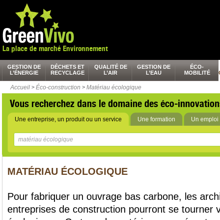
La place de marché Environnement
GESTION DE
DÉCHETS ET
QUALITÉ DE
GESTION DE
ÉCO-
L’ÉNERGIE
RECYCLAGE
L’AIR
L’EAU
MOBILITÉ
Accueil
>
Éco-construction
>
Matériau écologique
Vous recherchez dans le domaine des éco-innovation
Une entreprise, un produit ou un service
Une formation
Un emploi 
MATÉRIAU ÉCOLOGIQUE
Pour fabriquer un ouvrage bas carbone, les archi
entreprises de construction pourront se tourner 