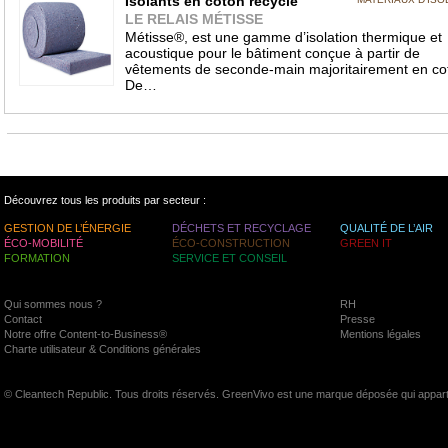
Isolants en coton recyclé
LE RELAIS MÉTISSE
Métisse®, est une gamme d’isolation thermique et
acoustique pour le bâtiment conçue à partir de
vêtements de seconde-main majoritairement en co
De…
Découvrez tous les produits par secteur :
GESTION DE L’ÉNERGIE
DÉCHETS ET RECYCLAGE
QUALITÉ DE L’AIR
ÉCO-MOBILITÉ
ÉCO-CONSTRUCTION
GREEN IT
FORMATION
SERVICE ET CONSEIL
Qui sommes nous ?
RH
Contact
Presse
Notre offre Content-to-Business®
Mentions légales
Charte utilisateur & Conditions générales
© Cleantech Republic. Tous droits réservés. GreenVivo est une marque déposée qui appart