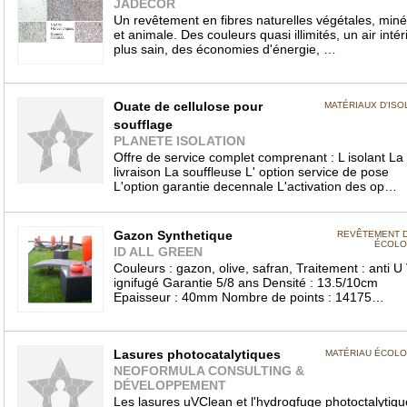
JADECOR
Un revêtement en fibres naturelles végétales, miné
et animale. Des couleurs quasi illimités, un air intér
plus sain, des économies d'énergie, …
Ouate de cellulose pour
MATÉRIAUX D'ISO
soufflage
PLANETE ISOLATION
Offre de service complet comprenant : L isolant La
livraison La souffleuse L' option service de pose
L'option garantie decennale L'activation des op…
Gazon Synthetique
REVÊTEMENT 
ÉCOLO
ID ALL GREEN
Couleurs : gazon, olive, safran, Traitement : anti U 
ignifugé Garantie 5/8 ans Densité : 13.5/10cm
Epaisseur : 40mm Nombre de points : 14175…
Lasures photocatalytiques
MATÉRIAU ÉCOL
NEOFORMULA CONSULTING &
DÉVELOPPEMENT
Les lasures uVClean et l'hydrogfuge photoctalytiqu