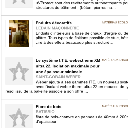
uVProtect sont des revêtements autonettoyants pou
structures du bâtiment : (béton, pierres na…
Enduits décoratifs
MATÉRIAU ÉCOL
LEDAIN MAÇONNERIE
Enduits d'intérieurs à base de chaux, d'argile ou d
plâtre. Tous types de finitions possible de stuc, bét
ciré à des effets beaucoup plus structuré…
Le système I.T.E. weber.therm XM
MATÉRIAUX D'ISO
ultra 22, Isolation maximale pour
une épaisseur minimale
SAINT-GOBAIN WEBER
Weber ajoute à ses gammes ITE, un nouveau sys
avec l'isolant weber.therm ultra 22 en mousse de t
résol issu de la bakélite associé à son offre …
Fibre de bois
MATÉRIAUX D'ISO
BATISBIO
fibre de bois-chanvre en panneau de 40mm à 200
d'épaisseur