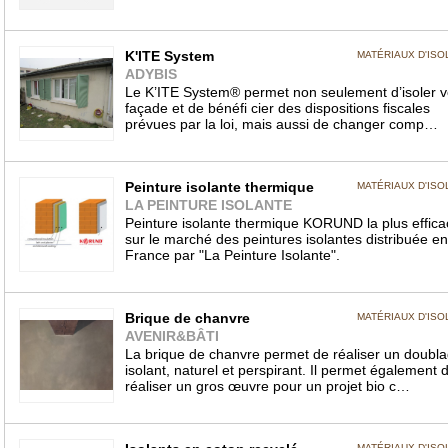
K'ITE System
MATÉRIAUX D'ISO
ADYBIS
Le K’ITE System® permet non seulement d’isoler v
façade et de bénéfi cier des dispositions fiscales
prévues par la loi, mais aussi de changer comp…
Peinture isolante thermique
MATÉRIAUX D'ISO
LA PEINTURE ISOLANTE
Peinture isolante thermique KORUND la plus effica
sur le marché des peintures isolantes distribuée en
France par "La Peinture Isolante".
Brique de chanvre
MATÉRIAUX D'ISO
AVENIR&BÂTI
La brique de chanvre permet de réaliser un doubl
isolant, naturel et perspirant. Il permet également 
réaliser un gros œuvre pour un projet bio c…
MATÉRIAUX D'ISO