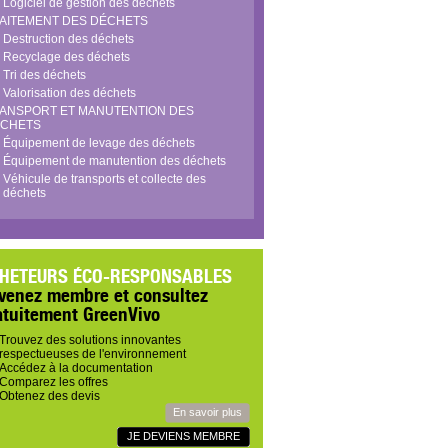
Logiciel de gestion des déchets
AITEMENT DES DÉCHETS
Destruction des déchets
Recyclage des déchets
Tri des déchets
Valorisation des déchets
ANSPORT ET MANUTENTION DES
CHETS
Équipement de levage des déchets
Équipement de manutention des déchets
Véhicule de transports et collecte des
déchets
HETEURS ÉCO-RESPONSABLES
venez membre et consultez
atuitement GreenVivo
Trouvez des solutions innovantes
respectueuses de l'environnement
Accédez à la documentation
Comparez les offres
Obtenez des devis
En savoir plus
JE DEVIENS MEMBRE