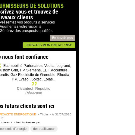
URNISSEURS DE SOLUTIONS
scrivez-vous et trouvez de
uveaux clients
Présentez vos produits & services
Augmentez votre visibilité
Générez des prospects qualifiés
En savoir plus
J'INSCRIS MON ENTREPRISE
s nous font confiance
Ecomobilité Partenaires, Veolia, Legrand,
Alstom Grid, HP, Siemens, EDF, Accenture,
prolis, Gaz Electricité de Grenoble, Rhodia,
IFP, Evasol, Soitec, Eolas...
Cleantech Republic
Rédaction
s futurs clients sont ici
FICACITÉ ÉNERGÉTIQUE
Thuin
le 31/07/2026
06
ouveau contact intéressé par
conomie d'energie
destratificateur