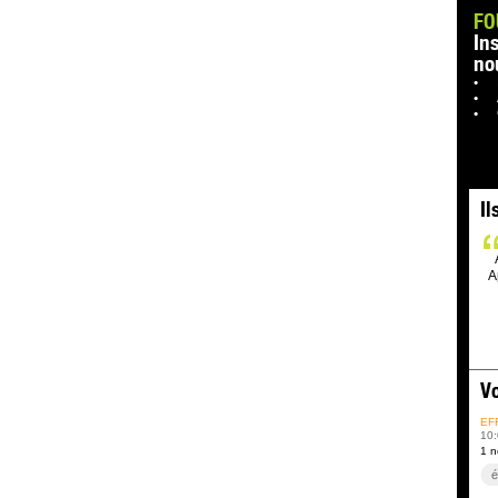
FO
In
no
Il
A
Vo
EF
10:
1 n
é