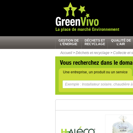
La place de marché Environnement
GESTION DE
DÉCHETS ET
QUALITÉ DE
L’ÉNERGIE
RECYCLAGE
L’AIR
Accueil
>
Déchets et recyclage
>
Collecte et 
Vous recherchez dans le doma
Une entreprise, un produit ou un service