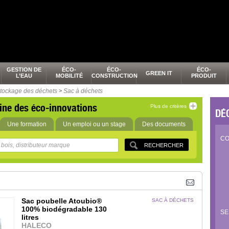
GESTION DE
ÉCO-
ÉCO-
ÉCO-
GREEN IT
L’EAU
MOBILITÉ
CONSTRUCTION
PRODUIT
stockage des déchets
>
Sac à déchets
ine des éco-innovations
Plus de critères
DÉ
Une formation
Un emploi ou un stage
Des documents
CO
Sac poubelle Atoubio®
SAC À DÉCHETS
100% biodégradable 130
SE
litres
HALECO