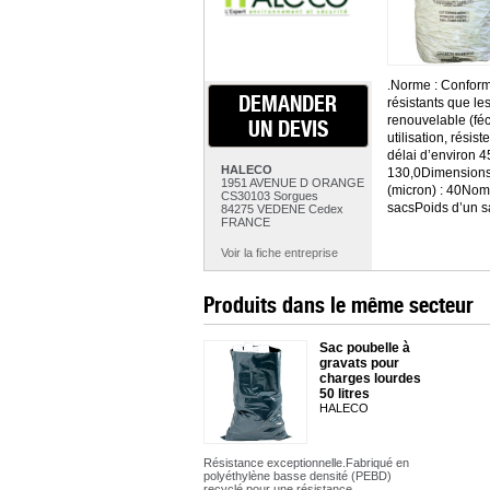
.Norme : Conform
DEMANDER
résistants que le
renouvelable (fé
UN DEVIS
utilisation, résis
délai d’environ 45
HALECO
130,0Dimensions à
1951 AVENUE D ORANGE
(micron) : 40Nom
CS30103 Sorgues
sacsPoids d’un sa
84275 VEDENE Cedex
FRANCE
Voir la fiche entreprise
Produits dans le même secteur
Sac poubelle à
gravats pour
charges lourdes
50 litres
HALECO
Résistance exceptionnelle.Fabriqué en
polyéthylène basse densité (PEBD)
recyclé pour une résistance