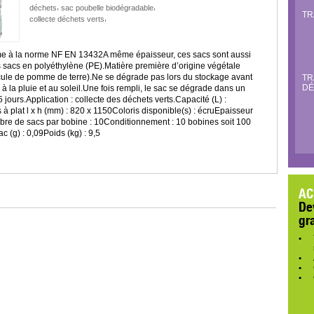
,
,
déchets
sac poubelle biodégradable
TR
,
collecte déchets verts
e à la norme NF EN 13432A même épaisseur, ces sacs sont aussi
s sacs en polyéthylène (PE).Matière première d’origine végétale
cule de pomme de terre).Ne se dégrade pas lors du stockage avant
TR
DÉ
te à la pluie et au soleil.Une fois rempli, le sac se dégrade dans un
 jours.Application : collecte des déchets verts.Capacité (L) :
 plat l x h (mm) : 820 x 1150Coloris disponible(s) : écruEpaisseur
bre de sacs par bobine : 10Conditionnement : 10 bobines soit 100
c (g) : 0,09Poids (kg) : 9,5
AC
De
gr