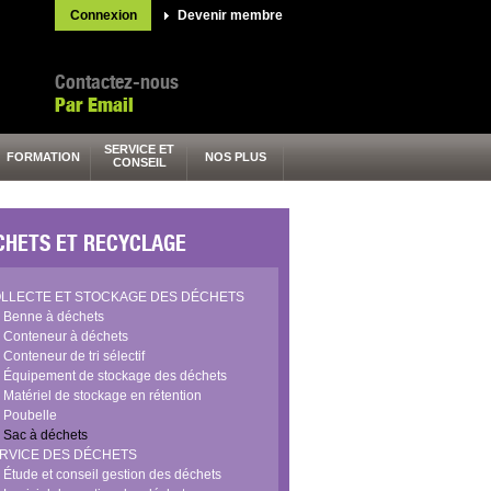
Connexion
Devenir membre
Contactez-nous
Par Email
SERVICE ET
FORMATION
NOS PLUS
CONSEIL
CHETS ET RECYCLAGE
LLECTE ET STOCKAGE DES DÉCHETS
Benne à déchets
Conteneur à déchets
Conteneur de tri sélectif
Équipement de stockage des déchets
Matériel de stockage en rétention
Poubelle
Sac à déchets
RVICE DES DÉCHETS
Étude et conseil gestion des déchets