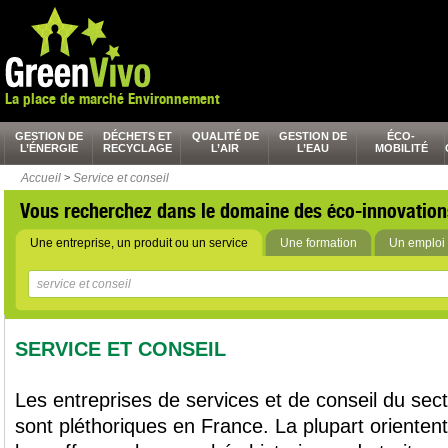
La place de marché Environnement
GESTION DE
DÉCHETS ET
QUALITÉ DE
GESTION DE
ÉCO-
L’ÉNERGIE
RECYCLAGE
L’AIR
L’EAU
MOBILITÉ
Accueil
>
Service et conseil
Vous recherchez dans le domaine des éco-innovation
Une entreprise, un produit ou un service
Une formation
Un emploi 
SERVICE ET CONSEIL
Les entreprises de services et de conseil du sec
sont pléthoriques en France. La plupart orientent 