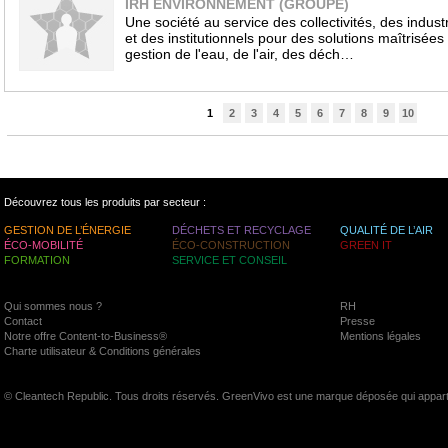
IRH ENVIRONNEMENT (GROUPE)
Une société au service des collectivités, des industr
et des institutionnels pour des solutions maîtrisées
gestion de l'eau, de l'air, des déch…
1
2
3
4
5
6
7
8
9
10
Découvrez tous les produits par secteur :
GESTION DE L’ÉNERGIE
DÉCHETS ET RECYCLAGE
QUALITÉ DE L’AIR
ÉCO-MOBILITÉ
ÉCO-CONSTRUCTION
GREEN IT
FORMATION
SERVICE ET CONSEIL
Qui sommes nous ?
RH
Contact
Presse
Notre offre Content-to-Business®
Mentions légales
Charte utilisateur & Conditions générales
© Cleantech Republic. Tous droits réservés. GreenVivo est une marque déposée qui appart