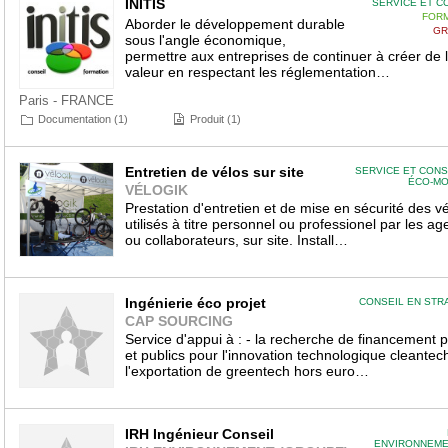
INITIS
SERVICE ET C
FORM
Aborder le développement durable
GR
sous l'angle économique,
permettre aux entreprises de continuer à créer de 
valeur en respectant les réglementation…
Paris - FRANCE
Documentation (1)
Produit (1)
Entretien de vélos sur site
SERVICE ET CONS
ÉCO-MO
VÉLOGIK
Prestation d'entretien et de mise en sécurité des v
utilisés à titre personnel ou professionel par les ag
ou collaborateurs, sur site. Install…
Ingénierie éco projet
CONSEIL EN STR
CAP SOURCING
Service d'appui à : - la recherche de financement p
et publics pour l'innovation technologique cleantech
l'exportation de greentech hors euro…
IRH Ingénieur Conseil
ENVIRONNEME