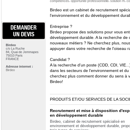
,
,
,
compétences
opportunité professionnelle
solution rh
co
Birdeo est un cabinet de recrutement spécia
l'environnement et du développement durab
DEMANDER
Entreprise ?
Birdeo propose des solutions pour vous ent
UN DEVIS
développement durable. A la recherche de 
nouveaux métiers ? Ne cherchez plus, nou
Birdeo
appuyer dans votre recherche de l'oiseau r
c/o La Ruche
84, Quai de Jemmapes
75010 Paris
FRANCE
Candidat ?
A la recherche d'un poste (CDD, CDI, VIE...
Adresse internet :
Birdeo
dans les secteurs de l'environnement et d
cherchez plus comment donner du sens à v
Birdeo!
PRODUITS ET/OU SERVICES DE LA SOCI
Recrutement et mise à disposition d'exp
en développement durable
Birdeo, cabinet de recrutement spécialisé en
environnement et développement durable, prop