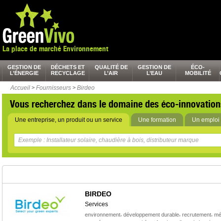
La place de marché Environnement
GESTION DE
DÉCHETS ET
QUALITÉ DE
GESTION DE
ÉCO-
L’ÉNERGIE
RECYCLAGE
L’AIR
L’EAU
MOBILITÉ
Accueil
>
Fournisseurs
>
Birdeo
Vous recherchez dans le domaine des éco-innovation
Une entreprise, un produit ou un service
Une formation
Un emploi 
BIRDEO
Services
,
,
,
environnement
développement durable
recrutement
mé