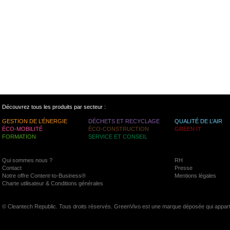
Découvrez tous les produits par secteur :
GESTION DE L’ÉNERGIE
DÉCHETS ET RECYCLAGE
QUALITÉ DE L’AIR
ÉCO-MOBILITÉ
ÉCO-CONSTRUCTION
GREEN IT
FORMATION
SERVICE ET CONSEIL
Qui sommes nous ?
RH
Contact
Presse
Notre offre Content-to-Business®
Mentions légales
Charte utilisateur & Conditions générales
© Cleantech Republic. Tous droits réservés. GreenVivo est une marque déposée qui appart