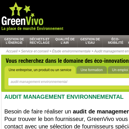
La place de marché Environnement
GESTION DE
DÉCHETS ET
QUALITÉ DE
GESTION DE
ÉCO-
L’ÉNERGIE
RECYCLAGE
L’AIR
L’EAU
MOBILITÉ
Accueil
>
Service et conseil
>
Étude environnementale
>
Audit management en
Vous recherchez dans le domaine des éco-innovation
Une entreprise, un produit ou un service
Une formation
Un emploi 
AUDIT MANAGEMENT ENVIRONNEMENTAL
Besoin de faire réaliser un
audit de managemen
Pour trouver le bon fournisseur, GreenVivo vous
contact avec une sélection de fournisseurs spéci