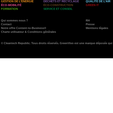
GESTION DE L’ÉNERGIE
DÉCHETS ET RECYCLAGE
QUALITÉ DE L’AIR
ÉCO-MOBILITÉ
ÉCO-CONSTRUCTION
GREEN IT
FORMATION
SERVICE ET CONSEIL
Qui sommes nous ?
RH
Contact
Presse
Notre offre Content-to-Business®
Mentions légales
Charte utilisateur & Conditions générales
© Cleantech Republic. Tous droits réservés. GreenVivo est une marque déposée qui 