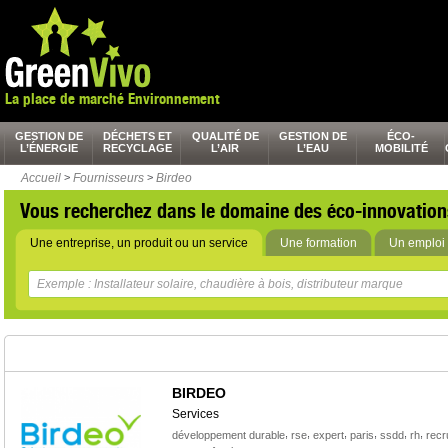
La place de marché Environnement
GESTION DE
DÉCHETS ET
QUALITÉ DE
GESTION DE
ÉCO-
L’ÉNERGIE
RECYCLAGE
L’AIR
L’EAU
MOBILITÉ
Accueil
>
Fournisseurs
>
Birdeo
Vous recherchez dans le domaine des éco-innovation
Une entreprise, un produit ou un service
Une formation
Un emploi 
BIRDEO
Services
,
,
,
,
,
,
développement durable
rse
expert
paris
ssdd
rh
recr