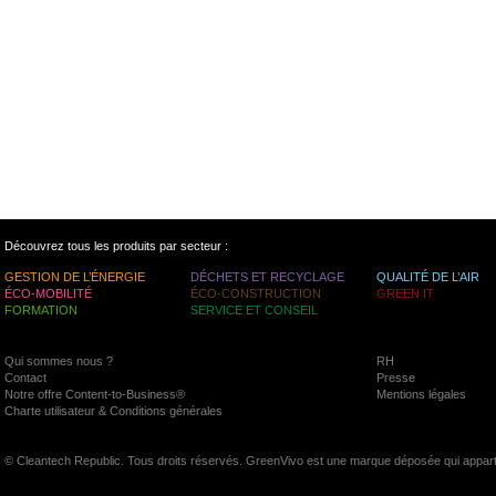
Découvrez tous les produits par secteur :
GESTION DE L’ÉNERGIE
DÉCHETS ET RECYCLAGE
QUALITÉ DE L’AIR
ÉCO-MOBILITÉ
ÉCO-CONSTRUCTION
GREEN IT
FORMATION
SERVICE ET CONSEIL
Qui sommes nous ?
RH
Contact
Presse
Notre offre Content-to-Business®
Mentions légales
Charte utilisateur & Conditions générales
© Cleantech Republic. Tous droits réservés. GreenVivo est une marque déposée qui appart