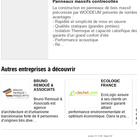
Panneaux massifs contrecollés
La construction en panneaux de bois massif
préconisée par WOODEUM présente de nombr
avantages :
- Rapidité et simplicité de mise en oeuvre
- Qualités statiques (grandes portées)
- Isolation Thermique et capacité calorifique de
garante d’un grand confort d’été
- Performance acoustique
- Ré…
Autres entreprises à découvrir
BRUNO
ECOLOGIC
REMOUÉ &
FRANCE
ASSOCIATS
EcoLogic assure
Bruno Remoué &
à ses clients un
Associats est
service garanti
agence
alliant
d'architecture et d'urbanisme
performance environnementale et
barcelonaise forte de 8 personnes
optimum économique. Dans la pra…
d’origines très dive…
HAUT DE PAGE