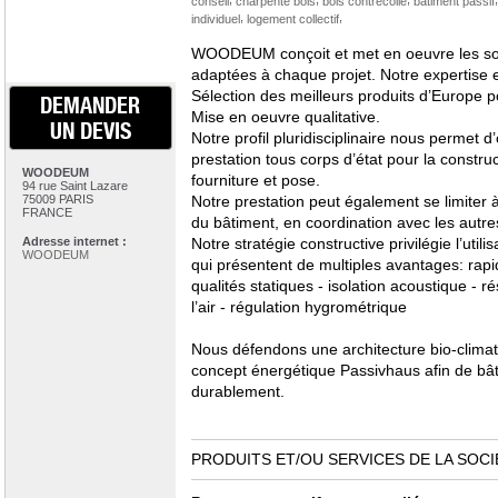
conseil
charpente bois
bois contrecollé
bâtiment passif
,
,
individuel
logement collectif
WOODEUM conçoit et met en oeuvre les solu
adaptées à chaque projet. Notre expertise 
Sélection des meilleurs produits d’Europe p
DEMANDER
Mise en oeuvre qualitative.
UN DEVIS
Notre profil pluridisciplinaire nous permet d
prestation tous corps d’état pour la constru
WOODEUM
fourniture et pose.
94 rue Saint Lazare
75009 PARIS
Notre prestation peut également se limiter à
FRANCE
du bâtiment, en coordination avec les autres
Adresse internet :
Notre stratégie constructive privilégie l’util
WOODEUM
qui présentent de multiples avantages: rapidi
qualités statiques - isolation acoustique - r
l’air - régulation hygrométrique
Nous défendons une architecture bio-climati
concept énergétique Passivhaus afin de bâti
durablement.
PRODUITS ET/OU SERVICES DE LA SOCI