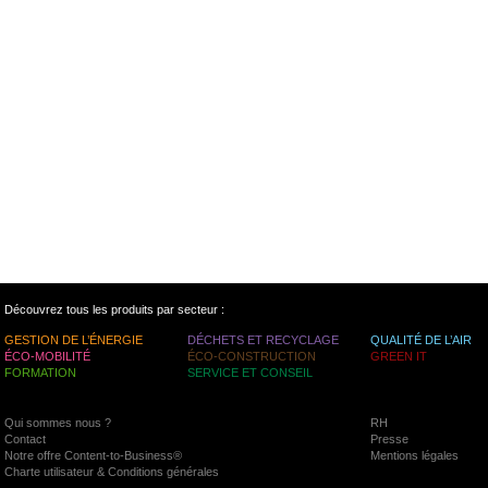
Découvrez tous les produits par secteur :
GESTION DE L’ÉNERGIE
DÉCHETS ET RECYCLAGE
QUALITÉ DE L’AIR
ÉCO-MOBILITÉ
ÉCO-CONSTRUCTION
GREEN IT
FORMATION
SERVICE ET CONSEIL
Qui sommes nous ?
RH
Contact
Presse
Notre offre Content-to-Business®
Mentions légales
Charte utilisateur & Conditions générales