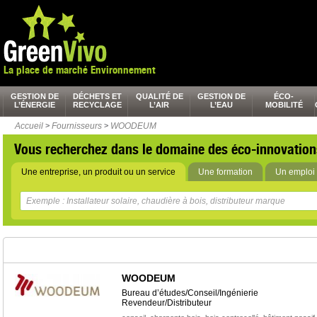
La place de marché Environnement
GESTION DE
DÉCHETS ET
QUALITÉ DE
GESTION DE
ÉCO-
L’ÉNERGIE
RECYCLAGE
L’AIR
L’EAU
MOBILITÉ
Accueil
>
Fournisseurs
>
WOODEUM
Vous recherchez dans le domaine des éco-innovation
Une entreprise, un produit ou un service
Une formation
Un emploi 
WOODEUM
Bureau d’études/Conseil/Ingénierie
Revendeur/Distributeur
,
,
,