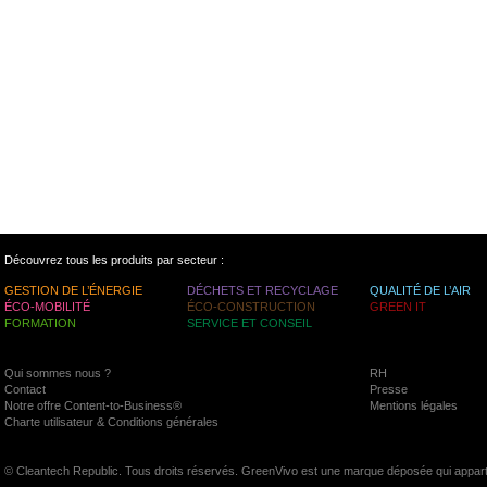
Découvrez tous les produits par secteur :
GESTION DE L’ÉNERGIE
DÉCHETS ET RECYCLAGE
QUALITÉ DE L’AIR
ÉCO-MOBILITÉ
ÉCO-CONSTRUCTION
GREEN IT
FORMATION
SERVICE ET CONSEIL
Qui sommes nous ?
RH
Contact
Presse
Notre offre Content-to-Business®
Mentions légales
Charte utilisateur & Conditions générales
© Cleantech Republic. Tous droits réservés. GreenVivo est une marque déposée qui appart