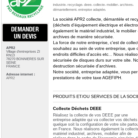
,
,
,
,
,
,
industrie
recyclage
deee
collecte
mobilier
archives
,
,
démantellement
entrepise adaptée
La société APR2 collecte, démantèle et re
(déchets d'équipement électrique et électr
DEMANDER
également le matériel industriel, le mobilier
UN DEVIS
archives de manière sécurisée.
La force de notre entreprise, c'est de colle
APR2
souhaitez au sein de votre entreprise, que 
Village d'entreprises ZI
endroits difficiles d'accès etc... Nous réali
RN13
78270 BONNIERES SUR
sécurisée de disques durs sur votre site. 
SEINE
destruction sécurisée d'archives.
FRANCE
Notre société, entreprise adaptée, vous pe
Adresse internet :
prestations de votre taxe AGEFIPH.
APR2
PRODUITS ET/OU SERVICES DE LA SOCI
Collecte Déchets DEEE
Réalisez la collecte de vos DEEE par une
entreprise adaptée qui va collecter vos déchets
quelque soit la configuration de votre site partou
en France. Nous réalisons également la collect
matériel industriel, archives, mobilier afin de