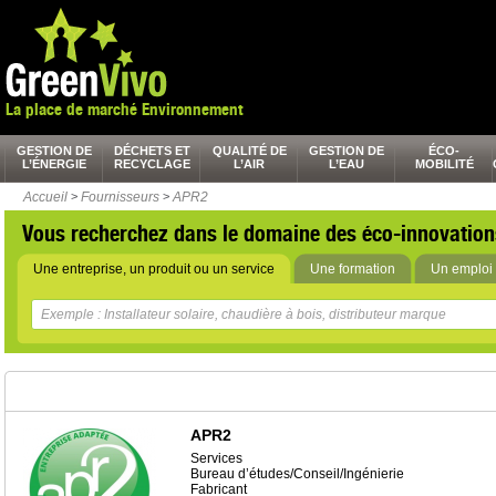
La place de marché Environnement
GESTION DE
DÉCHETS ET
QUALITÉ DE
GESTION DE
ÉCO-
L’ÉNERGIE
RECYCLAGE
L’AIR
L’EAU
MOBILITÉ
Accueil
>
Fournisseurs
>
APR2
Vous recherchez dans le domaine des éco-innovation
Une entreprise, un produit ou un service
Une formation
Un emploi 
APR2
Services
Bureau d’études/Conseil/Ingénierie
Fabricant