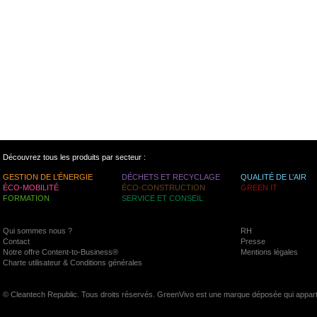
Découvrez tous les produits par secteur :
GESTION DE L’ÉNERGIE
DÉCHETS ET RECYCLAGE
QUALITÉ DE L’AIR
ÉCO-MOBILITÉ
ÉCO-CONSTRUCTION
GREEN IT
FORMATION
SERVICE ET CONSEIL
Qui sommes nous ?
RH
Contact
Presse
Notre offre Content-to-Business®
Mentions légales
Charte utilisateur & Conditions générales
© Cleantech Republic. Tous droits réservés. GreenVivo est une marque déposée qui appart