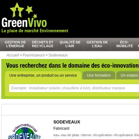
La place de marché Environnement
GESTION DE
DÉCHETS ET
QUALITÉ DE
GESTION DE
ÉCO-
L’ÉNERGIE
RECYCLAGE
L’AIR
L’EAU
MOBILITÉ
Accueil
>
Fournisseurs
>
Sodeveaux
Vous recherchez dans le domaine des éco-innovation
Une entreprise, un produit ou un service
Une formation
Un emploi 
SODEVEAUX
Fabricant
,
,
,
,
eau
eau de pluie
citerne
récupération
récupérateur d'e