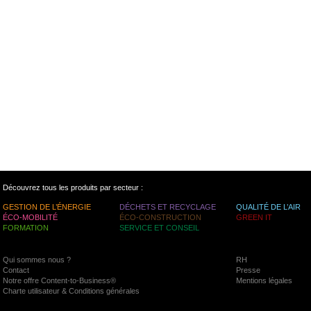
Découvrez tous les produits par secteur :
GESTION DE L’ÉNERGIE
DÉCHETS ET RECYCLAGE
QUALITÉ DE L’AIR
ÉCO-MOBILITÉ
ÉCO-CONSTRUCTION
GREEN IT
FORMATION
SERVICE ET CONSEIL
Qui sommes nous ?
RH
Contact
Presse
Notre offre Content-to-Business®
Mentions légales
Charte utilisateur & Conditions générales