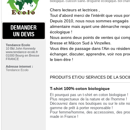
,
,
,
biologique
cuisson saine
droguerie écologique
bol chan
Chers lecteurs et lectrices ,
Tout d'abord merci de l'intérêt que vous po
Depuis 2010, nous nous sommes engagés à
DEMANDER
alimentaire mais ayant une démarche respons
écologique !
UN DEVIS
Nous avons deux points de ventes qui comp
Bresse et Mâcon Sud à Vinzelles.
Tendance Ecolo
Vous êtes de passage dans l'Ain ou résiden
10 Bld John Kennedy
www.tendance-ecolo.fr
échanger, discuter, apprendre, voir nos prod
01000 Bourg en Bresse
FRANCE
le bien-être !
Adresse internet :
Tendance Ecolo
PRODUITS ET/OU SERVICES DE LA SOCI
T-shirt 100% coton biologique
Et pourquoi pas un t-shirt en coton biologique !
Plus respectueux de la nature et de l'homme !
Découvrez dans nos boutiques ou sur le site no
gamme de prêt à porter responsable !
Pour femme/homme, des accessoires, des prod
made in France !