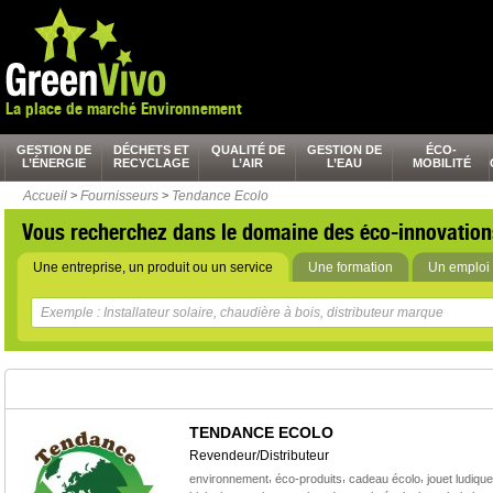
La place de marché Environnement
GESTION DE
DÉCHETS ET
QUALITÉ DE
GESTION DE
ÉCO-
L’ÉNERGIE
RECYCLAGE
L’AIR
L’EAU
MOBILITÉ
Accueil
>
Fournisseurs
>
Tendance Ecolo
Vous recherchez dans le domaine des éco-innovation
Une entreprise, un produit ou un service
Une formation
Un emploi 
TENDANCE ECOLO
Revendeur/Distributeur
,
,
,
environnement
éco-produits
cadeau écolo
jouet ludique