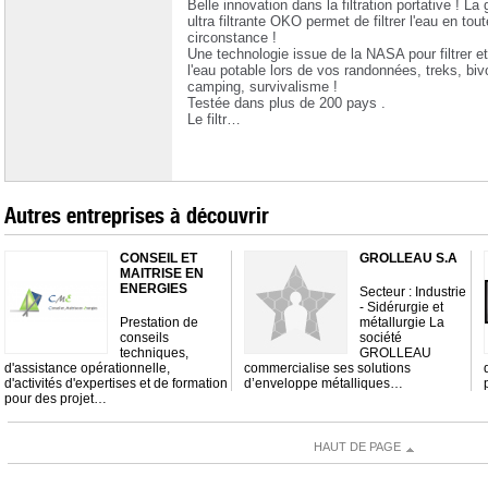
Belle innovation dans la filtration portative ! La
ultra filtrante OKO permet de filtrer l'eau en tout
circonstance !
Une technologie issue de la NASA pour filtrer et
l'eau potable lors de vos randonnées, treks, bi
camping, survivalisme !
Testée dans plus de 200 pays .
Le filtr…
Autres entreprises à découvrir
CONSEIL ET
GROLLEAU S.A
MAITRISE EN
ENERGIES
Secteur : Industrie
- Sidérurgie et
Prestation de
métallurgie La
conseils
société
techniques,
GROLLEAU
d'assistance opérationnelle,
commercialise ses solutions
d'activités d'expertises et de formation
d’enveloppe métalliques…
pour des projet…
HAUT DE PAGE