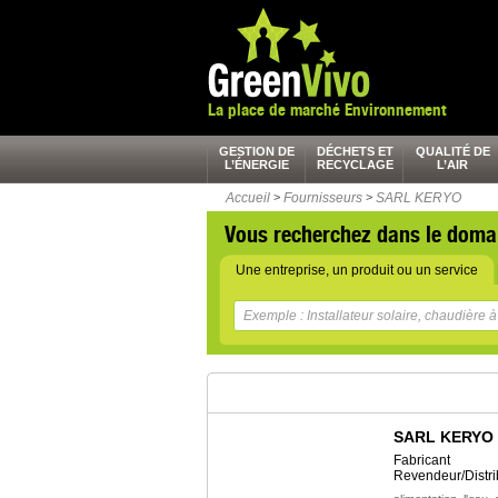
La place de marché Environnement
GESTION DE
DÉCHETS ET
QUALITÉ DE
L’ÉNERGIE
RECYCLAGE
L’AIR
Accueil
>
Fournisseurs
>
SARL KERYO
Vous recherchez dans le doma
Une entreprise, un produit ou un service
SARL KERYO
Fabricant
Revendeur/Distri
,
,