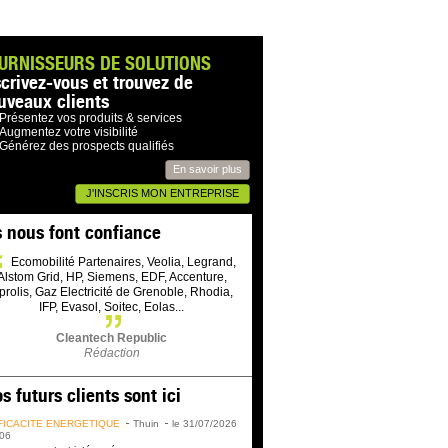
URNISSEURS DE SOLUTIONS
scrivez-vous et trouvez de
uveaux clients
Présentez vos produits & services
Augmentez votre visibilité
Générez des prospects qualifiés
En savoir plus
J'INSCRIS MON ENTREPRISE
s nous font confiance
Ecomobilité Partenaires, Veolia, Legrand,
Alstom Grid, HP, Siemens, EDF, Accenture,
prolis, Gaz Electricité de Grenoble, Rhodia,
IFP, Evasol, Soitec, Eolas...
Cleantech Republic
Rédaction
s futurs clients sont ici
FICACITÉ ÉNERGÉTIQUE
Thuin
le 31/07/2026
06