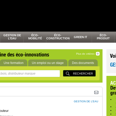
GESTION DE
ÉCO-
ÉCO-
ÉCO-
GREEN IT
L’EAU
MOBILITÉ
CONSTRUCTION
PRODUIT
ine des éco-innovations
Plus de critères
Vo
Une formation
Un emploi ou un stage
Des documents
GE
AC
De
gr
GESTION DE L’EAU
buteur
,