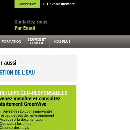
Connexion
Devenir membre
Contactez-nous
Par Email
SERVICE ET
FORMATION
NOS PLUS
CONSEIL
ir aussi
STION DE L’EAU
HETEURS ÉCO-RESPONSABLES
venez membre et consultez
atuitement GreenVivo
Trouvez des solutions innovantes
respectueuses de l'environnement
Accédez à la documentation
Comparez les offres
Obtenez des devis