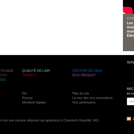
07/
Les 
muta
mond
Elém
SUI
CYCLAGE
QUALITÉ DE L’AIR
GESTION DE L’EAU
TION
GREEN IT
ÉCO-PRODUIT
SEIL
REC
RH
Plan du site
en v
Presse
Le mur des éco-innovations
Mentions légales
Nos partenaires
vo est une marque déposée qui appartient à Cleantech Republic SAS.