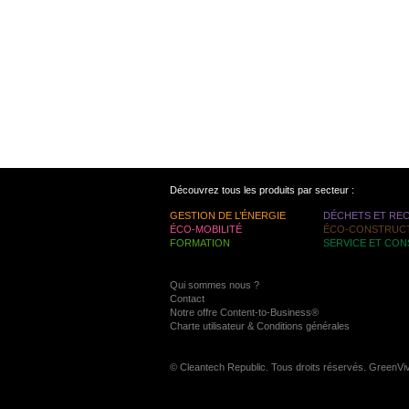
Découvrez tous les produits par secteur :
GESTION DE L’ÉNERGIE
DÉCHETS ET RE
ÉCO-MOBILITÉ
ÉCO-CONSTRUC
FORMATION
SERVICE ET CON
Qui sommes nous ?
Contact
Notre offre Content-to-Business®
Charte utilisateur & Conditions générales
© Cleantech Republic. Tous droits réservés. GreenVi