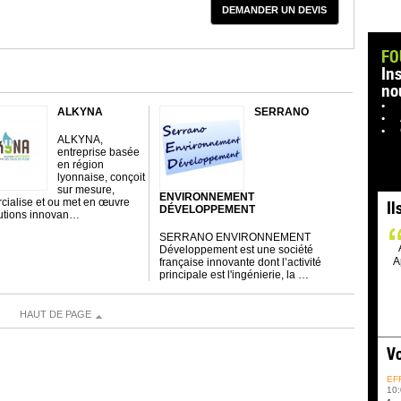
DEMANDER UN DEVIS
FO
In
no
ALKYNA
SERRANO
ALKYNA,
entreprise basée
en région
lyonnaise, conçoit
sur mesure,
ENVIRONNEMENT
ialise et ou met en œuvre
Il
DÉVELOPPEMENT
utions innovan…
SERRANO ENVIRONNEMENT
Développement est une société
A
française innovante dont l’activité
principale est l'ingénierie, la …
HAUT DE PAGE
Vo
EF
10: