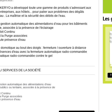
disjoncteur
KERYO a développé toute une gamme de produits s’adressant aux
 entreprises, aux hôtels... pour palier aux problèmes des dégâts
u . La maîtrise et la sécurité des débits de l'eau.
Les 
 gestion automatique des alimentations d’eau pour les bâtiments
re, associée à la présence de l'éclairage
bit Continu
t la Purge associées
oute présence d'eau
 domotique au bout des doigts : fermeture / ouverture à distance
résences d'eau avec la fermeture automatique radio-commandée
atique radio-commandée contre le gel
U SERVICES DE LA SOCIÉTÉ
T
stion automatique des alimentations d’eau
publics ou tertiaire, associée à la présence de
t Continu
la Purge associées
te présence d'eau