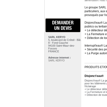
alimentation
l'eau
Le groupe SARL 
particuliers, aux
provoqués par l'ea
DEMANDER
Disjonct'eau® La
publics ou tertiai
UN DEVIS
+ Le détecteur dé
+ La Fermeture e
SARL KERYO
+ Détection de t
5, boulevard de Créteil - Bât.
8 - Fond Gauche
Interrupt'eau® La
94100 Saint-Maur-des-
Fosses
+ Sécurité des p
FRANCE
+ La Purge autom
Adresse internet :
SARL KERYO
PRODUITS ET/O
Disjonct'eau®
Disjonct'eau® La ge
pour les bâtiments 
l'éclairage
+ Le détecteur débi
+ La Fermeture et 
+ Détection de tou