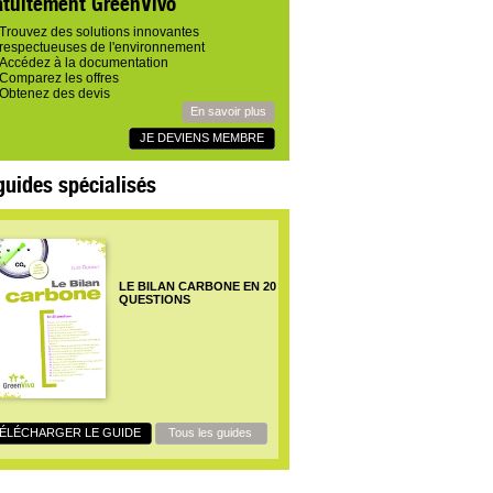
atuitement GreenVivo
Trouvez des solutions innovantes
respectueuses de l'environnement
Accédez à la documentation
Comparez les offres
Obtenez des devis
En savoir plus
JE DEVIENS MEMBRE
guides spécialisés
LE BILAN CARBONE EN 20
QUESTIONS
ÉLÉCHARGER LE GUIDE
Tous les guides