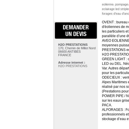
,
eolienne
pompage
eclairage led stripl
forages d'eau d'an
OVENT : bureau d’
DEMANDER
d'éoliennes de mo
les particuliers e
UN DEVIS
parallèle d’une é
AVEO EOLIENNES :
H2O PRESTATIONS
moyennes puissanc
170, Chemin de Millot Nord
PRESTATIONS en F
06600 ANTIBES
H2O PRESTATIONS 
FRANCE
GREEN LIGHT : dis
Adresse internet :
LED ou DEL. Néons
H2O PRESTATIONS
Var. Autres dépa
pour les particuli
ODECIEUX : vente 
Alpes Maritimes e
réalisé par nos s
(Prestations pour 
POWER PIPE / NOVI
sur les eaux grise
PACA.
ALFORAGES : Fora
professionnels et
stockage d’eau e