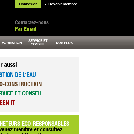
Connexion
Devenir membre
Contactez-nous
Par Email
SERVICE ET
FORMATION
NOS PLUS
CONSEIL
ir aussi
STION DE L’EAU
O-CONSTRUCTION
RVICE ET CONSEIL
EEN IT
HETEURS ÉCO-RESPONSABLES
venez membre et consultez