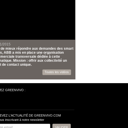
1/2015
n de mieux répondre aux demandes des smart
es, ABB a mis en place une organisation
erciale transversale dédiée à cette
atique. Mission : offrir aux collectivité un
t de contact unique.
Toutes les vidéos
VEZ GREENVIVO :
EVEZ L'ACTUALITÉ DE GREENVIVO.COM
ous inscrivant à notre newsletter