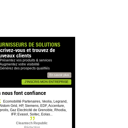
URNISSEURS DE SOLUTIONS
scrivez-vous et trouvez de
uveaux clients
Présentez vos produits & services
Augmentez votre visibilité
Générez des prospects qualifiés
En savoir plus
J'INSCRIS MON ENTREPRISE
s nous font confiance
Ecomobilité Partenaires, Veolia, Legrand,
Alstom Grid, HP, Siemens, EDF, Accenture,
prolis, Gaz Electricité de Grenoble, Rhodia,
IFP, Evasol, Soitec, Eolas...
Cleantech Republic
Rédaction