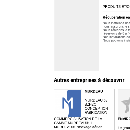
PRODUITS ET/O
Récuperation ea
Nous installons des
nous assurons le su
Nous réalisons le 
réservoirs de 8 à 
Nos installations so
Nous pouvons inst
Autres entreprises à découvrir
MURDEAU
MURDEAU by
BZH2O
CONCEPTION
FABRICATION
COMMERCIALISATION DE LA
ENVIR
GAMME MURDEAU® 1 -
MURDEAU® : stockage aérien
Le gro