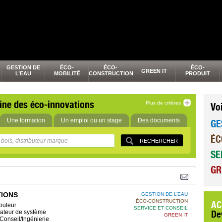
GESTION DE
ÉCO-
ÉCO-
ÉCO-
GREEN IT
L’EAU
MOBILITÉ
CONSTRUCTION
PRODUIT
ine des éco-innovations
Plus de critères
Vo
Une formation
Un emploi ou un stage
Des documents
GE
ÉC
SE
GR
TIONS
GESTION DE L’EAU
ÉCO-CONSTRUCTION
AC
buteur
SERVICE ET CONSEIL
grateur de système
De
GREEN IT
Conseil/Ingénierie