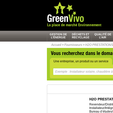
La place de marché Environnement
GESTION DE
DÉCHETS ET
QUALITÉ DE
L’ÉNERGIE
RECYCLAGE
L’AIR
Accueil
>
Fournisseurs
>
H2O PRESTATIONS
Vous recherchez dans le doma
Une entreprise, un produit ou un service
H2O PRESTA
Revendeur/Distri
Installateur/Inté
Bureau d’études/