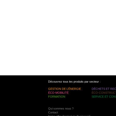
Découvrez tous les produits par secteur :
GESTION DE L’ÉNERGIE
DÉCHETS ET RE
ÉCO-MOBILITÉ
ÉCO-CONSTRUC
FORMATION
SERVICE ET CON
Qui sommes nous ?
Contact