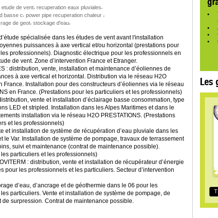
gr
,
,
,
etude de vent
recuperation eaux pluviales
,
,
ed basse c
power pipe recuperation chaleur
,
,
crage de geot
stockage d'eau
étude spécialisée dans les études de vent avant l'installation
yennes puissances à axe vertical et/ou horizontal (prestations pour
t les professionnels). Diagnostic électrique pour les professionnels en
tude de vent. Zone d’intervention France et Etranger.
 distribution, vente, installation et maintenance d’éoliennes de
es à axe vertical et horizontal. Distribution via le réseau H2O
Les 
rance. Installation pour des constructeurs d’éoliennes via le réseau
en France. (Prestations pour les particuliers et les professionnels)
tribution, vente et installation d’éclairage basse consommation, type
 LED et stripled. Installation dans les Alpes Maritimes et dans le
rtements installation via le réseau H2O PRESTATIONS. (Prestations
ers et les professionnels)
et installation de système de récupération d’eau pluviale dans les
t le Var. Installation de système de pompage, travaux de terrassement
oins, suivi et maintenance (contrat de maintenance possible).
les particuliers et les professionnels)
TERM : distribution, vente et installation de récupérateur d’énergie
s pour les professionnels et les particuliers. Secteur d’intervention
ge d’eau, d’ancrage et de géothermie dans le 06 pour les
T
 les particuliers. Vente et installation de système de pompage, de
t de surpression. Contrat de maintenance possible.