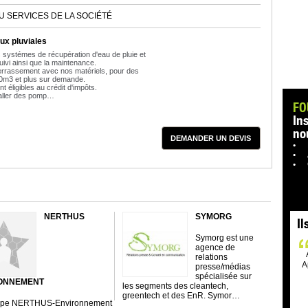
U SERVICES DE LA SOCIÉTÉ
ux pluviales
 systémes de récupération d'eau de pluie et
ivi ainsi que la maintenance.
terrassement avec nos matériels, pour des
40m3 et plus sur demande.
nt éligibles au crédit d'impôts.
aller des pomp…
FO
In
no
DEMANDER UN DEVIS
NERTHUS
SYMORG
Il
Symorg est une
agence de
relations
A
presse/médias
spécialisée sur
ONNEMENT
les segments des cleantech,
greentech et des EnR. Symor…
upe NERTHUS-Environnement