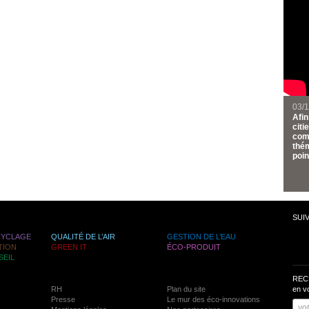
03/1
Afi
citi
comm
thém
poin
SUI
CYCLAGE
QUALITÉ DE L’AIR
GESTION DE L’EAU
TION
GREEN IT
ÉCO-PRODUIT
SEIL
REC
RH
Plan du site
en v
Presse
Le mur des éco-innovations