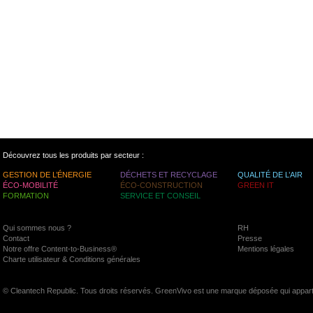
Découvrez tous les produits par secteur :
GESTION DE L’ÉNERGIE
DÉCHETS ET RECYCLAGE
QUALITÉ DE L’AIR
ÉCO-MOBILITÉ
ÉCO-CONSTRUCTION
GREEN IT
FORMATION
SERVICE ET CONSEIL
Qui sommes nous ?
RH
Contact
Presse
Notre offre Content-to-Business®
Mentions légales
Charte utilisateur & Conditions générales
© Cleantech Republic. Tous droits réservés. GreenVivo est une marque déposée qui appart