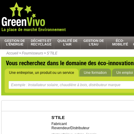
La place de marché Environnement
GESTION DE
DÉCHETS ET
QUALITÉ DE
GESTION DE
ÉCO-
L’ÉNERGIE
RECYCLAGE
L’AIR
L’EAU
MOBILITÉ
Accueil
>
Fournisseurs
>
S’TILE
Vous recherchez dans le domaine des éco-innovation
Une entreprise, un produit ou un service
Une formation
Un emploi 
S’TILE
Fabricant
Revendeur/Distributeur
,
,
,