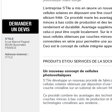
photovoltaïque
solaire
énergie
L’entreprise S’Tile a mis en œuvre un nouv
cellules solaires en déposant une fine couch
silicium fritté. Ce procédé marie les avant
minces à bas coûts de production et des tec
DEMANDER
rendement et durabilité. Avantage supplément
UN DEVIS
celui-ci peut être oxydé localement. Sur le m
sous cellules obtenues par couches minces 
S’TILE
connectées en série pour permettre une a
6,rue Marcel Pagnol
86180 Buxerolles
Ceci est le concept de cellule intégrée appell
FRANCE
Adresse internet :
S’TILE
PRODUITS ET/OU SERVICES DE LA SOCI
Un nouveau concept de cellules
photovoltaïques
S’Tile développe un nouveau procédé de fabrica
cellules solaires obtenues par déposition d’une 
couche cristalline sur un substrat de silicium frit
Ce procédé combine les avantages des technol
couches minces à bas coûts de production et 
technologies cristallines aux rendeme…