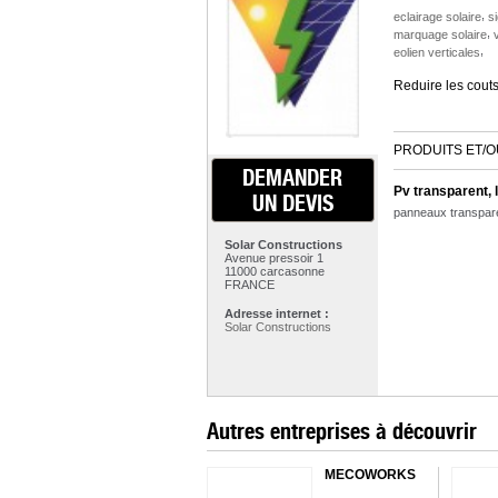
,
eclairage solaire
si
,
marquage solaire
v
,
eolien verticales
Reduire les couts 
PRODUITS ET/O
DEMANDER
Pv transparent, 
UN DEVIS
panneaux transparen
Solar Constructions
Avenue pressoir 1
11000 carcasonne
FRANCE
Adresse internet :
Solar Constructions
Autres entreprises à découvrir
MECOWORKS