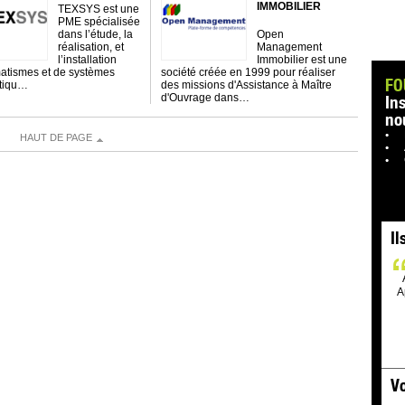
IMMOBILIER
TEXSYS est une
PME spécialisée
dans l’étude, la
Open
réalisation, et
Management
l’installation
Immobilier est une
atismes et de systèmes
société créée en 1999 pour réaliser
FO
atiqu…
des missions d'Assistance à Maître
d'Ouvrage dans…
In
no
HAUT DE PAGE
Il
A
Vo