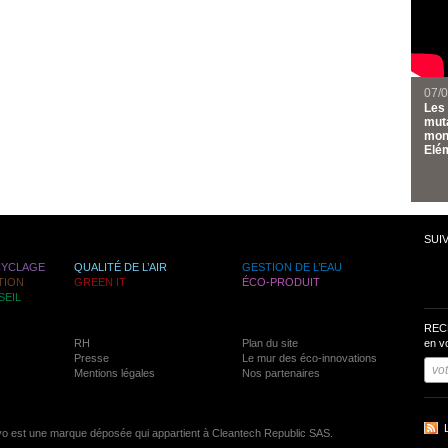
07/
Les 
muta
mond
Elém
SUI
CYCLAGE
QUALITÉ DE L’AIR
GESTION DE L’EAU
TION
GREEN IT
ÉCO-PRODUIT
SEIL
REC
RH
Plan du site
en v
Presse
Le mur des éco-innovations
Mentions légales
Nos partenaires
vo est une marque déposée qui appartient à Cleantech Republic SAS.