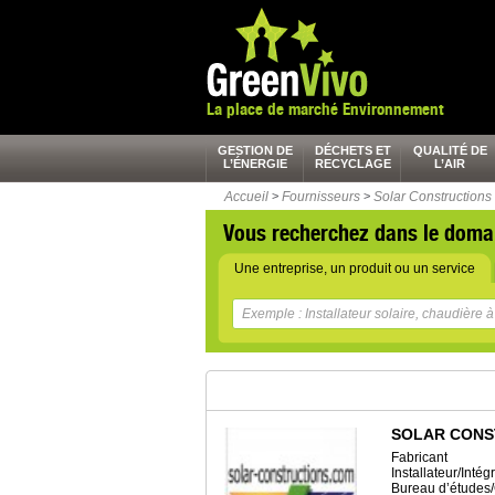
La place de marché Environnement
GESTION DE
DÉCHETS ET
QUALITÉ DE
L’ÉNERGIE
RECYCLAGE
L’AIR
Accueil
>
Fournisseurs
>
Solar Constructions
Vous recherchez dans le doma
Une entreprise, un produit ou un service
SOLAR CONS
Fabricant
Installateur/Inté
Bureau d’études/