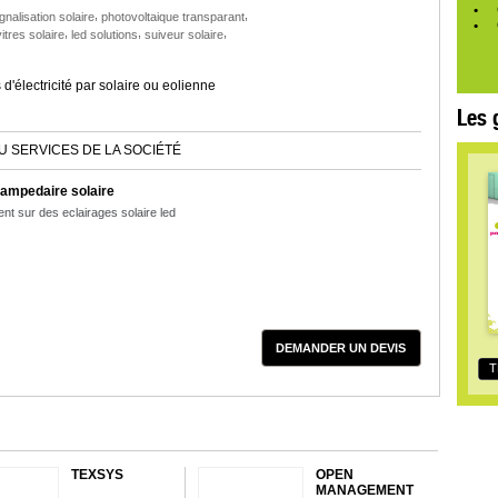
,
,
gnalisation solaire
photovoltaique transparant
,
,
,
itres solaire
led solutions
suiveur solaire
d'électricité par solaire ou eolienne
Les 
U SERVICES DE LA SOCIÉTÉ
lampedaire solaire
t sur des eclairages solaire led
DEMANDER UN DEVIS
T
TEXSYS
OPEN
MANAGEMENT