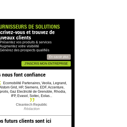
URNISSEURS DE SOLUTIONS
scrivez-vous et trouvez de
uveaux clients
Présentez vos produits & services
Augmentez votre visibilité
Générez des prospects qualifiés
En savoir plus
J'INSCRIS MON ENTREPRISE
s nous font confiance
Ecomobilité Partenaires, Veolia, Legrand,
Alstom Grid, HP, Siemens, EDF, Accenture,
prolis, Gaz Electricité de Grenoble, Rhodia,
IFP, Evasol, Soitec, Eolas...
Cleantech Republic
Rédaction
s futurs clients sont ici