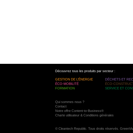
Découvrez tous les produits par secteur :
GESTION DE L’ÉNERGIE
DÉCHETS ET RE
ÉCO-MOBILITÉ
ÉCO-CONSTRUC
FORMATION
SERVICE ET CON
Qui sommes nous ?
Contact
Notre offre Content-to-Business®
Charte utilisateur & Conditions générales
© Cleantech Republic. Tous droits réservés. GreenVi