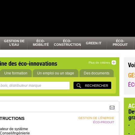
GESTION DE
ÉCO-
ÉCO-
ÉCO-
GREEN IT
L’EAU
MOBILITÉ
CONSTRUCTION
PRODUIT
ine des éco-innovations
Plus de critères
Vo
Une formation
Un emploi ou un stage
Des documents
GE
ÉC
AC
De
gr
TRUCTIONS
GESTION DE L’ÉNERGIE
ÉCO-PRODUIT
grateur de système
Conseil/Ingénierie