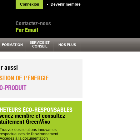
Connexion
Devenir membre
Contactez-nous
Par Email
SERVICE ET
FORMATION
NOS PLUS
CONSEIL
ir aussi
STION DE L’ÉNERGIE
O-PRODUIT
HETEURS ÉCO-RESPONSABLES
venez membre et consultez
atuitement GreenVivo
Trouvez des solutions innovantes
respectueuses de l'environnement
Accédez à la documentation