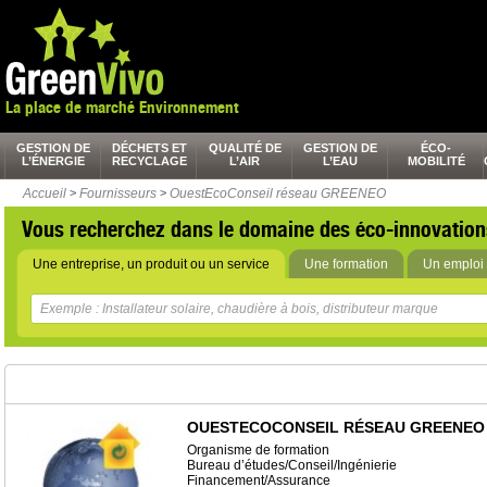
La place de marché Environnement
GESTION DE
DÉCHETS ET
QUALITÉ DE
GESTION DE
ÉCO-
L’ÉNERGIE
RECYCLAGE
L’AIR
L’EAU
MOBILITÉ
Accueil
>
Fournisseurs
>
OuestEcoConseil réseau GREENEO
Vous recherchez dans le domaine des éco-innovation
Une entreprise, un produit ou un service
Une formation
Un emploi 
OUESTECOCONSEIL RÉSEAU GREENEO
Organisme de formation
Bureau d’études/Conseil/Ingénierie
Financement/Assurance