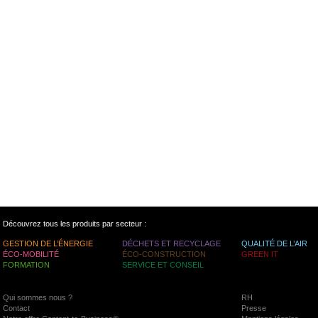
Découvrez tous les produits par secteur :
GESTION DE L’ÉNERGIE
DÉCHETS ET RECYCLAGE
QUALITÉ DE L’AIR
ÉCO-MOBILITÉ
ÉCO-CONSTRUCTION
GREEN IT
FORMATION
SERVICE ET CONSEIL
Qui sommes nous ?
RH
Contact
Presse