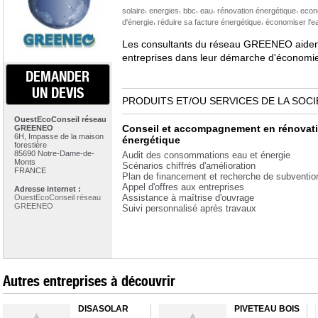
,
,
,
,
,
solaire
energies
bbc
eau
rénovation énergétique
econ
,
,
d'énergie
réduire sa facture énergétique
économiser l'e
Les consultants du réseau GREENEO aident l
entreprises dans leur démarche d'économie
DEMANDER
UN DEVIS
PRODUITS ET/OU SERVICES DE LA SOCI
OuestEcoConseil réseau
Conseil et accompagnement en rénovat
GREENEO
6H, Impasse de la maison
énergétique
forestière
85690 Notre-Dame-de-
Audit des consommations eau et énergie
Monts
Scénarios chiffrés d'amélioration
FRANCE
Plan de financement et recherche de subventio
Appel d'offres aux entreprises
Adresse internet :
Assistance à maîtrise d'ouvrage
OuestEcoConseil réseau
GREENEO
Suivi personnalisé après travaux
Autres entreprises à découvrir
DISASOLAR
PIVETEAU BOIS