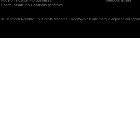
Notre offre Content-to-Business®
Mentions légales
Charte utilisateur & Conditions générales
© Cleantech Republic. Tous droits réservés. GreenVivo est une marque déposée qui appart