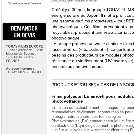
photovoltaïque
solaire
énergie
Créé il y a 30 ans, la groupe TORAY FILM
énergie solaire au Japon. Il met à profit ce
une gamme de films protecteurs « tout PET
photovoltaïques. Ces films, présentant la par
DEMANDER
recyclables, proposent une vraie alternativ
UN DEVIS
photovoltaïque.
Le groupe propose un vaste choix de films P
TORAY FILMS EUROPE
faces arrières (« backsheet »), ce qui leur
1, place d’Arménie - Saint-
Maurice-de-Beynost
besoins des producteurs de modules photov
1708 Miribel cedex
résistance au vieillissement (UV, hydrolyse) 
FRANCE
ensembles photovoltaïques.
Adresse internet :
TORAY FILMS EUROPE
PRODUITS ET/OU SERVICES DE LA SOCI
Films polyester Lumirror® pour modules
photovoltaïque
En raison du réchauffement climatique, les éne
renouvelables deviennent incontournables pour
protéger notre planète. Les technologies
Photovoltaïques (PV) convertissent la lumière s
en électricité (Etymologiquement, « photo- » sig
lumière et « -voltaique » signifiant électricité) 