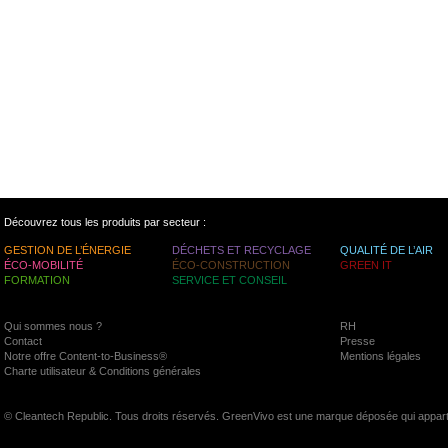
Découvrez tous les produits par secteur :
GESTION DE L’ÉNERGIE
DÉCHETS ET RECYCLAGE
QUALITÉ DE L’AIR
ÉCO-MOBILITÉ
ÉCO-CONSTRUCTION
GREEN IT
FORMATION
SERVICE ET CONSEIL
Qui sommes nous ?
RH
Contact
Presse
Notre offre Content-to-Business®
Mentions légales
Charte utilisateur & Conditions générales
© Cleantech Republic. Tous droits réservés. GreenVivo est une marque déposée qui appart