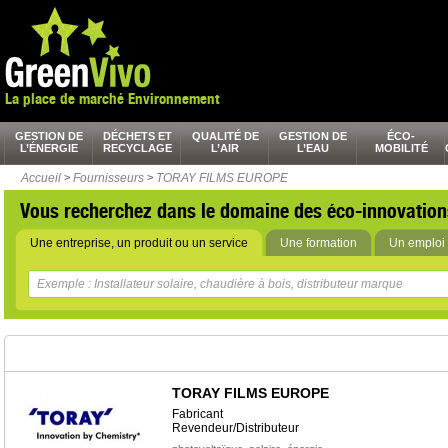
La place de marché Environnement
GESTION DE
DÉCHETS ET
QUALITÉ DE
GESTION DE
ÉCO-
L’ÉNERGIE
RECYCLAGE
L’AIR
L’EAU
MOBILITÉ
Accueil
>
Fournisseurs
>
TORAY FILMS EUROPE
Vous recherchez dans le domaine des éco-innovation
Une entreprise, un produit ou un service
Une formation
Un emploi 
TORAY FILMS EUROPE
Fabricant
Revendeur/Distributeur
,
,
,