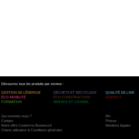
Découvrez tous les produits par secteur :
GESTION DE L’ÉNERGIE
DÉCHETS ET RECYCLAGE
QUALITÉ DE L’AIR
ÉCO-MOBILITÉ
ÉCO-CONSTRUCTION
GREEN IT
FORMATION
SERVICE ET CONSEIL
Qui sommes nous ?
RH
Contact
Presse
Notre offre Content-to-Business®
Mentions légales
Charte utilisateur & Conditions générales