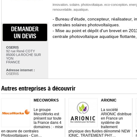
,
,
,
,
innovation
solaire
photovoltaique
eco-conception
energ
,
,
renouvelable
aquatique
- Bureau d'étude, concepteur, réalisateur, in
centrales solaires photovoltaïques.
DEMANDER
- Mise au point et dépôt d'un brevet en 20
UN DEVIS
centrale photovoltaïque aquatique flottante
OSERIS
92 rue René COTY
85000 LA ROCHE SUR
YON
FRANCE
Adresse internet :
OSERIS
Autres entreprises à découvrir
MECOWORKS
ARIONIC
Le groupe
La société
MecoWorks est
ARIONIC distribue
présent sur toute
en France un
la France dans 4
système de
domaines : - mise
traitement
en œuvre de centrales
physique des fluides dénommé NEW
Photovoltaïques - Con…
IONIC. TRAITEMENT PHY…