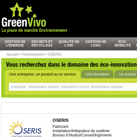
La place de marché Environnement
GESTION DE
DÉCHETS ET
QUALITÉ DE
GESTION DE
ÉCO-
L’ÉNERGIE
RECYCLAGE
L’AIR
L’EAU
MOBILITÉ
Accueil
>
Fournisseurs
>
OSERIS
Vous recherchez dans le domaine des éco-innovation
Une entreprise, un produit ou un service
Une formation
Un emploi 
OSERIS
Fabricant
Installateur/Intégrateur de système
Bureau d’études/Conseil/Ingénierie