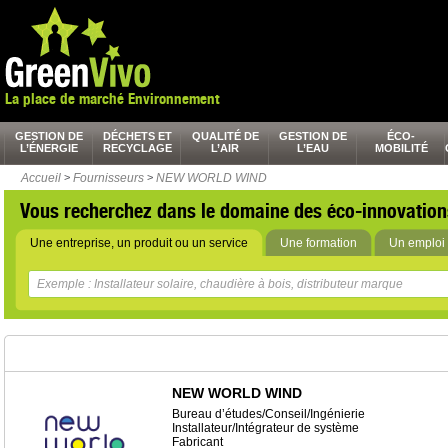
La place de marché Environnement
GESTION DE
DÉCHETS ET
QUALITÉ DE
GESTION DE
ÉCO-
L’ÉNERGIE
RECYCLAGE
L’AIR
L’EAU
MOBILITÉ
Accueil
>
Fournisseurs
>
NEW WORLD WIND
Vous recherchez dans le domaine des éco-innovation
Une entreprise, un produit ou un service
Une formation
Un emploi 
NEW WORLD WIND
Bureau d’études/Conseil/Ingénierie
Installateur/Intégrateur de système
Fabricant