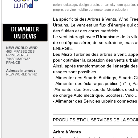
,
,
,
,
,
eolien
eclairage
design urbain
smart city
eco quartier
,
,
,
propre
service mobilite connecte
auto production
La spécificité des Arbres à Vents, Wind Tree
Urbains. Le vent est un flux d'énergie qui o
DEMANDER
des fluides et des corps matériels.
UN DEVIS
Le vent interagit avec l'Urbanisme de la ville.
de se dépoussiérer, de se rafraîchir, mais 
NEW WORLD WIND
ENERGIE.
463 IMPASSE DES
Les Micro Turbines des arbres à vent, appe
PRIMEVERES
74460 MARNAZ
pour optimiser la captation des vents urbain
FRANCE
Ainsi, après transformation de l'énergie des 
Adresse internet :
usages sont possibles :
NEW WORLD WIND
- Alimenter des Smarts Buildings, Smarts Cit
- Alimenter des éclairages publics ( 71 ), Pa
-Alimenter des Services de Mobilités électr
de charge Auto électrique, Scooters, Vélo ...
- Alimenter des Servcies urbains connectés : 
PRODUITS ET/OU SERVICES DE LA SOCI
Arbre à Vents