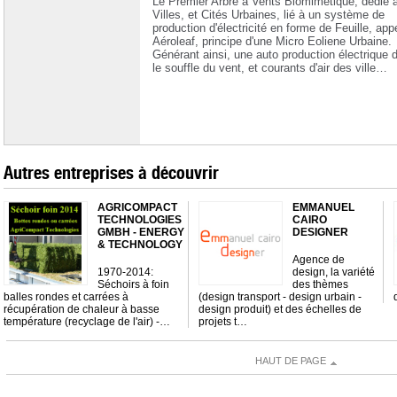
Le Premier Arbre à Vents Biomimétique, dédié 
Villes, et Cités Urbaines, lié à un système de
production d'électricité en forme de Feuille, app
Aéroleaf, principe d'une Micro Eoliene Urbaine.
Générant ainsi, une auto production électrique 
le souffle du vent, et courants d'air des ville…
Autres entreprises à découvrir
AGRICOMPACT
EMMANUEL
TECHNOLOGIES
CAIRO
GMBH - ENERGY
DESIGNER
& TECHNOLOGY
Agence de
1970-2014:
design, la variété
Séchoirs à foin
des thèmes
balles rondes et carrées à
(design transport - design urbain -
récupération de chaleur à basse
design produit) et des échelles de
température (recyclage de l'air) -…
projets t…
HAUT DE PAGE