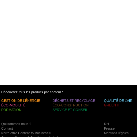
Découvrez tous les produits par secteur :
GESTION DE L’ÉNERGIE
DÉCHETS ET RECYCLAGE
QUALITÉ DE L’AIR
ÉCO-MOBILITÉ
ÉCO-CONSTRUCTION
GREEN IT
FORMATION
SERVICE ET CONSEIL
Qui sommes nous ?
RH
Contact
Presse
Notre offre Content-to-Business®
Mentions légales