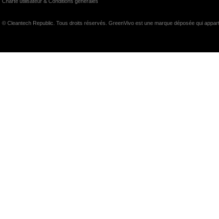
Charte utilisateur & Conditions générales
© Cleantech Republic. Tous droits réservés. GreenVivo est une marque déposée qui appart