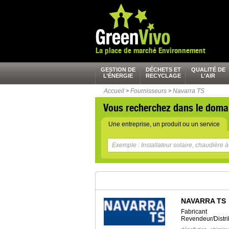
La place de marché Environnement
GESTION DE
DÉCHETS ET
QUALITÉ DE
L’ÉNERGIE
RECYCLAGE
L’AIR
Accueil
>
Fournisseurs
>
Navarra TS
Vous recherchez dans le doma
Une entreprise, un produit ou un service
NAVARRA TS
Fabricant
Revendeur/Distri
,