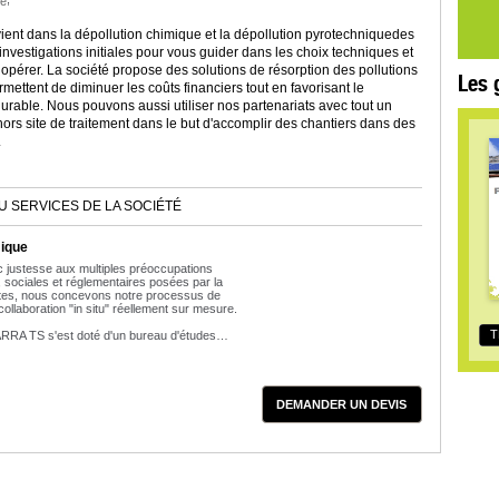
ue
ient dans la dépollution chimique et la dépollution pyrotechniquedes
 investigations initiales pour vous guider dans les choix techniques et
opérer. La société propose des solutions de résorption des pollutions
Les 
mettent de diminuer les coûts financiers tout en favorisant le
rable. Nous pouvons aussi utiliser nos partenariats avec tout un
 hors site de traitement dans le but d'accomplir des chantiers dans des
.
U SERVICES DE LA SOCIÉTÉ
mique
 justesse aux multiples préoccupations
 sociales et réglementaires posées par la
sites, nous concevons notre processus de
ollaboration "in situ" réellement sur mesure.
T
ARRA TS s'est doté d'un bureau d'études…
DEMANDER UN DEVIS