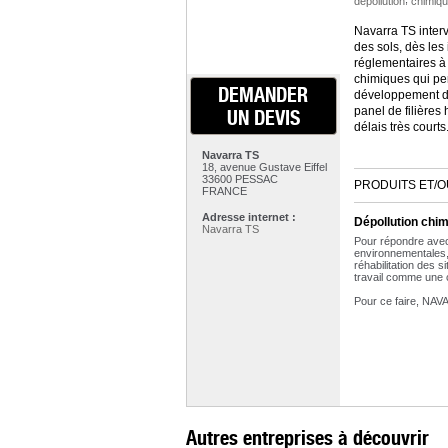
dépollution
chimiq
Navarra TS interv
des sols, dès les
réglementaires à 
chimiques qui per
DEMANDER
développement du
panel de filières
UN DEVIS
délais très courts
Navarra TS
18, avenue Gustave Eiffel
33600 PESSAC
PRODUITS ET/O
FRANCE
Adresse internet :
Dépollution chi
Navarra TS
Pour répondre avec
environnementales,
réhabilitation des 
travail comme une c
Pour ce faire, NAV
Autres entreprises à découvrir