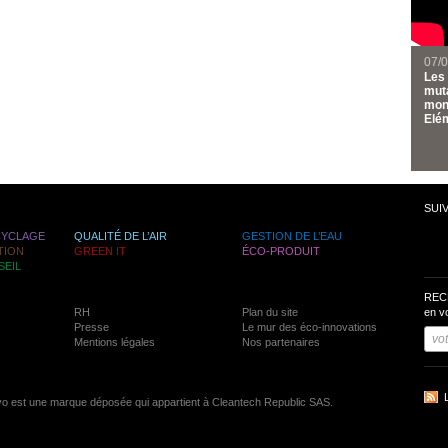
07/
Les 
muta
mond
Elém
SUI
CYCLAGE
QUALITÉ DE L’AIR
GESTION DE L’EAU
TION
GREEN IT
ÉCO-PRODUIT
SEIL
REC
RH
Plan du site
en v
Presse
Le mur des éco-innovations
Mentions légales
Nos partenaires
vo est une marque déposée qui appartient à Cleantech Republic SAS.