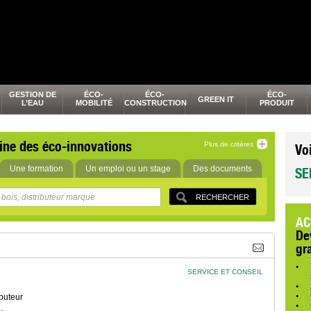
GESTION DE
ÉCO-
ÉCO-
ÉCO-
GREEN IT
L’EAU
MOBILITÉ
CONSTRUCTION
PRODUIT
ine des éco-innovations
Plus de critères
Vo
Une formation
Un emploi ou un stage
Des documents
SE
AC
De
gr
SERVICE ET CONSEIL
buteur
,