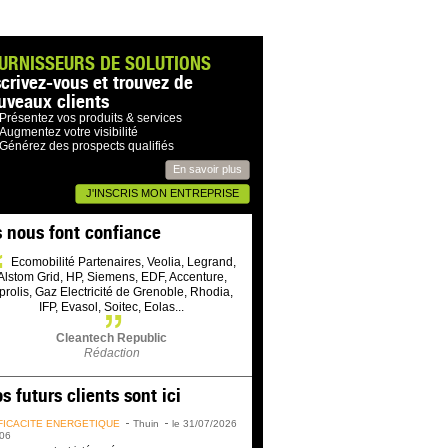
URNISSEURS DE SOLUTIONS
scrivez-vous et trouvez de
uveaux clients
Présentez vos produits & services
Augmentez votre visibilité
Générez des prospects qualifiés
En savoir plus
J'INSCRIS MON ENTREPRISE
s nous font confiance
Ecomobilité Partenaires, Veolia, Legrand,
Alstom Grid, HP, Siemens, EDF, Accenture,
prolis, Gaz Electricité de Grenoble, Rhodia,
IFP, Evasol, Soitec, Eolas...
Cleantech Republic
Rédaction
s futurs clients sont ici
FICACITÉ ÉNERGÉTIQUE
Thuin
le 31/07/2026
06