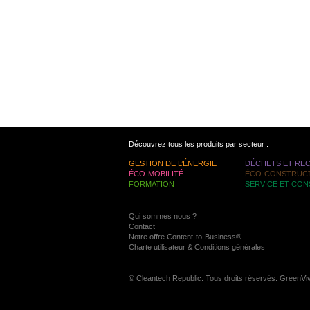
Découvrez tous les produits par secteur :
GESTION DE L’ÉNERGIE
DÉCHETS ET RE
ÉCO-MOBILITÉ
ÉCO-CONSTRUC
FORMATION
SERVICE ET CON
Qui sommes nous ?
Contact
Notre offre Content-to-Business®
Charte utilisateur & Conditions générales
© Cleantech Republic. Tous droits réservés. GreenVi