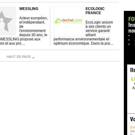
WESSLING
ECOLOGIC
FRANCE
FO
Acteur européen,
et indépendant,
EcoLogic assure
In
de
à ses clients un
no
l'environnement
service garanti
depuis 30 ans, le
alliant
 WESSLING propose aux
performance environnementale et
iels et aux pro…
optimum économique. Dans la pra…
HAUT DE PAGE
Il
A
Vo
EF
10: