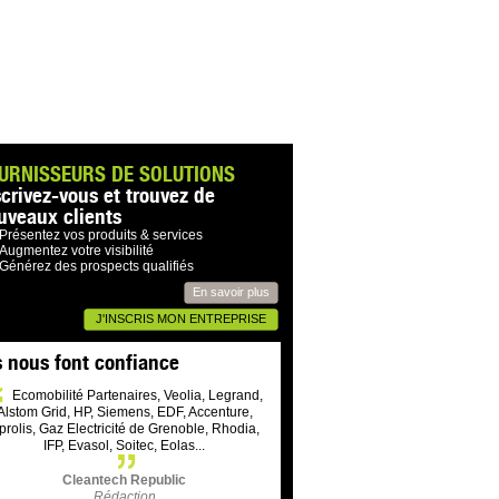
URNISSEURS DE SOLUTIONS
scrivez-vous et trouvez de
uveaux clients
Présentez vos produits & services
Augmentez votre visibilité
Générez des prospects qualifiés
En savoir plus
J'INSCRIS MON ENTREPRISE
s nous font confiance
Ecomobilité Partenaires, Veolia, Legrand,
Alstom Grid, HP, Siemens, EDF, Accenture,
prolis, Gaz Electricité de Grenoble, Rhodia,
IFP, Evasol, Soitec, Eolas...
Cleantech Republic
Rédaction