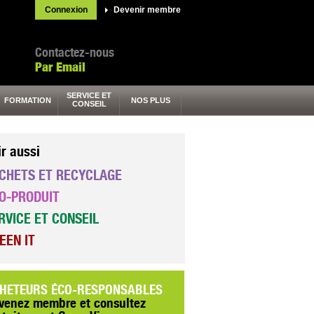
Connexion
Devenir membre
Contactez-nous
Par Email
SERVICE ET
FORMATION
NOS PLUS
CONSEIL
ir aussi
CHETS ET RECYCLAGE
O-PRODUIT
RVICE ET CONSEIL
EEN IT
HETEURS ÉCO-RESPONSABLES
venez membre et consultez