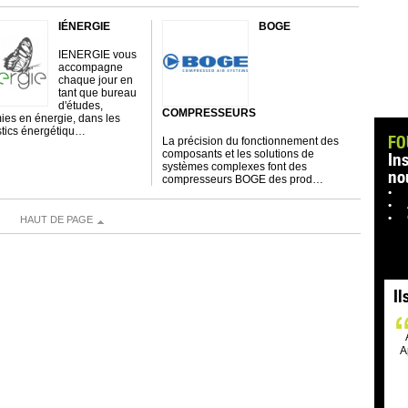
IÉNERGIE
BOGE
IENERGIE vous
accompagne
chaque jour en
tant que bureau
d'études,
COMPRESSEURS
es en énergie, dans les
tics énergétiqu…
FO
La précision du fonctionnement des
composants et les solutions de
In
systèmes complexes font des
no
compresseurs BOGE des prod…
HAUT DE PAGE
Il
A