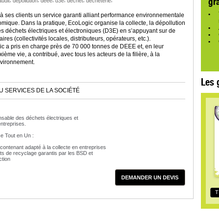
gr
audit
dépollution
deee
d3e
dechet
déchèterie
 ses clients un service garanti alliant performance environnementale
ique. Dans la pratique, EcoLogic organise la collecte, la dépollution
es déchets électriques et électroniques (D3E) en s’appuyant sur de
es (collectivités locales, distributeurs, opérateurs, etc.).
c a pris en charge près de 70 000 tonnes de DEEE et, en leur
ème vie, a contribué, avec tous les acteurs de la filière, à la
nvironnement.
Les 
U SERVICES DE LA SOCIÉTÉ
sable des déchets électriques et
ntreprises.
e Tout en Un :
 contenant adapté à la collecte en entreprises
ts de recyclage garantis par les BSD et
ction
DEMANDER UN DEVIS
T