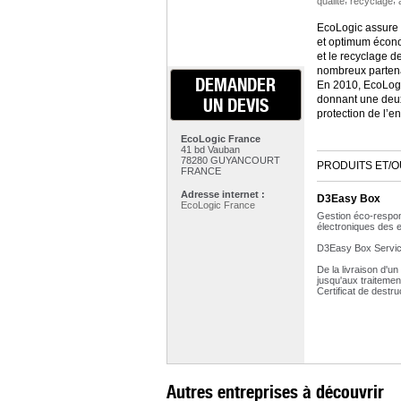
qualité
recyclage
EcoLogic assure à
et optimum économ
et le recyclage d
nombreux partenair
DEMANDER
En 2010, EcoLogi
donnant une deuxi
UN DEVIS
protection de l’e
EcoLogic France
41 bd Vauban
78280 GUYANCOURT
PRODUITS ET/O
FRANCE
Adresse internet :
D3Easy Box
EcoLogic France
Gestion éco-respon
électroniques des e
D3Easy Box Servic
De la livraison d'un
jusqu'aux traitemen
Certificat de destru
Autres entreprises à découvrir