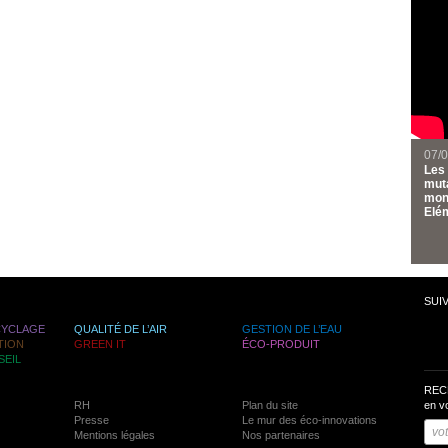
07/
Les 
muta
mond
Elém
SUI
CYCLAGE
QUALITÉ DE L’AIR
GESTION DE L’EAU
TION
GREEN IT
ÉCO-PRODUIT
SEIL
REC
RH
Plan du site
en v
Presse
Le mur des éco-innovations
Mentions légales
Nos partenaires