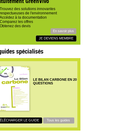
atuitement GreenVivo
Trouvez des solutions innovantes
respectueuses de l'environnement
Accédez à la documentation
Comparez les offres
Obtenez des devis
En savoir plus
JE DEVIENS MEMBRE
guides spécialisés
LE BILAN CARBONE EN 20
QUESTIONS
ÉLÉCHARGER LE GUIDE
Tous les guides