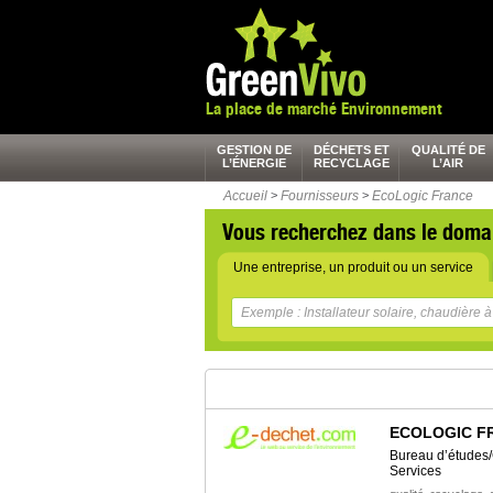
La place de marché Environnement
GESTION DE
DÉCHETS ET
QUALITÉ DE
L’ÉNERGIE
RECYCLAGE
L’AIR
Accueil
>
Fournisseurs
>
EcoLogic France
Vous recherchez dans le doma
Une entreprise, un produit ou un service
ECOLOGIC F
Bureau d’études/
Services
,
,