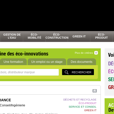
GESTION DE
ÉCO-
ÉCO-
ÉCO-
GREEN IT
L’EAU
MOBILITÉ
CONSTRUCTION
PRODUIT
ine des éco-innovations
Plus de critères
Vo
Une formation
Un emploi ou un stage
Des documents
DÉ
ÉC
SE
GR
RANCE
DÉCHETS ET RECYCLAGE
ÉCO-PRODUIT
AC
Conseil/Ingénierie
SERVICE ET CONSEIL
De
GREEN IT
,
,
,
,
,
,