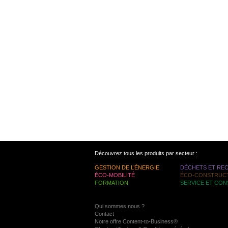
Découvrez tous les produits par secteur :
GESTION DE L’ÉNERGIE
DÉCHETS ET RE
ÉCO-MOBILITÉ
ÉCO-CONSTRUC
FORMATION
SERVICE ET CON
Qui sommes nous ?
Contact
Notre offre Content-to-Business®