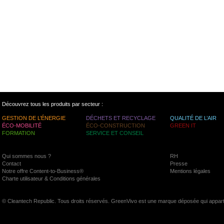
Découvrez tous les produits par secteur :
GESTION DE L’ÉNERGIE
DÉCHETS ET RECYCLAGE
QUALITÉ DE L’AIR
ÉCO-MOBILITÉ
ÉCO-CONSTRUCTION
GREEN IT
FORMATION
SERVICE ET CONSEIL
Qui sommes nous ?
RH
Contact
Presse
Notre offre Content-to-Business®
Mentions légales
Charte utilisateur & Conditions générales
© Cleantech Republic. Tous droits réservés. GreenVivo est une marque déposée qui appart