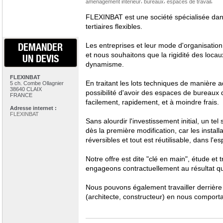
,
,
,
aménagement intérieur
bureaux
espaces de travail
FLEXINBAT est une société spécialisée da
tertiaires flexibles.
DEMANDER
Les entreprises et leur mode d'organisation
et nous souhaitons que la rigidité des locaux
UN DEVIS
dynamisme.
FLEXINBAT
En traitant les lots techniques de manière 
5 ch. Combe Ollagnier
38640 CLAIX
possibilité d'avoir des espaces de bureaux 
FRANCE
facilement, rapidement, et à moindre frais.
Adresse internet :
FLEXINBAT
Sans alourdir l'investissement initial, un tel
dès la première modification, car les instal
réversibles et tout est réutilisable, dans l'
Notre offre est dite "clé en main", étude et
engageons contractuellement au résultat qual
Nous pouvons également travailler derrière
(architecte, constructeur) en nous comporta