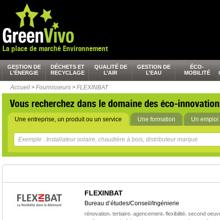
La place de marché Environnement
GESTION DE
DÉCHETS ET
QUALITÉ DE
GESTION DE
ÉCO-
L’ÉNERGIE
RECYCLAGE
L’AIR
L’EAU
MOBILITÉ
Accueil
>
Fournisseurs
>
FLEXINBAT
Vous recherchez dans le domaine des éco-innovation
Une entreprise, un produit ou un service
Une formation
Un emploi 
FLEXINBAT
Bureau d’études/Conseil/Ingénierie
,
,
,
,
rénovation
tertiaire
agencement
flexibilité
second oeuv