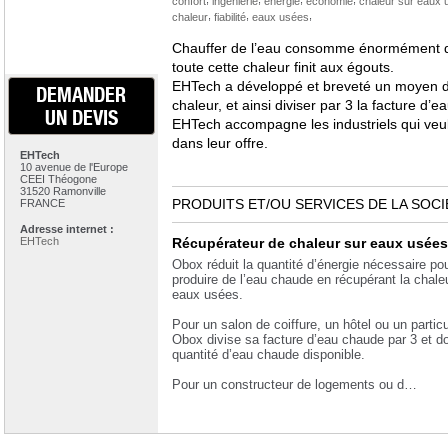
confort
ingénierie
énergie
économie
chaleur sur eaux 
,
,
,
chaleur
fiabilité
eaux usées
Chauffer de l’eau consomme énormément d’
toute cette chaleur finit aux égouts.
EHTech a développé et breveté un moyen d
DEMANDER
chaleur, et ainsi diviser par 3 la facture d’
UN DEVIS
EHTech accompagne les industriels qui veul
dans leur offre.
EHTech
10 avenue de l'Europe
CEEI Théogone
31520 Ramonville
PRODUITS ET/OU SERVICES DE LA SOCI
FRANCE
Adresse internet :
EHTech
Récupérateur de chaleur sur eaux usées
Obox réduit la quantité d’énergie nécessaire po
produire de l’eau chaude en récupérant la chale
eaux usées.
Pour un salon de coiffure, un hôtel ou un particul
Obox divise sa facture d’eau chaude par 3 et do
quantité d’eau chaude disponible.
Pour un constructeur de logements ou d…