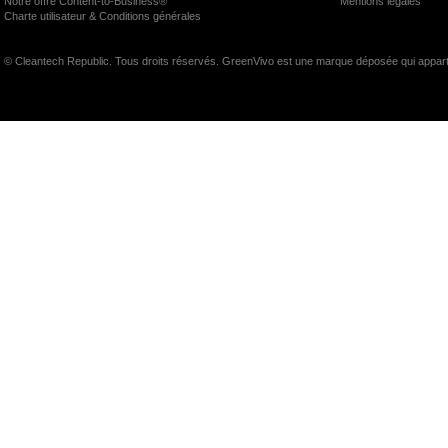
Notre offre Content-to-Business®
Mentions légales
Charte utilisateur & Conditions générales
© Cleantech Republic. Tous droits réservés. GreenVivo est une marque déposée qui appart