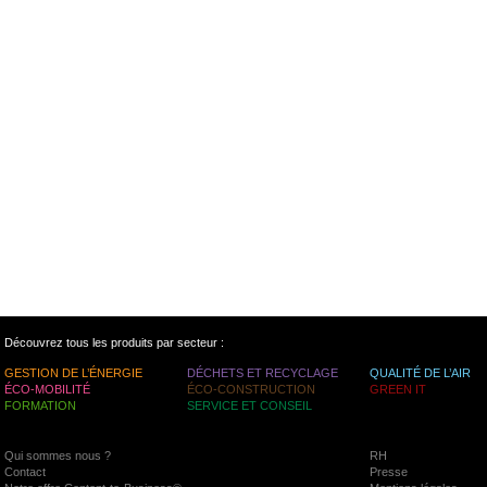
Découvrez tous les produits par secteur :
GESTION DE L’ÉNERGIE
DÉCHETS ET RECYCLAGE
QUALITÉ DE L’AIR
ÉCO-MOBILITÉ
ÉCO-CONSTRUCTION
GREEN IT
FORMATION
SERVICE ET CONSEIL
Qui sommes nous ?
RH
Contact
Presse