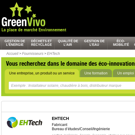
La place de marché Environnement
GESTION DE
DÉCHETS ET
QUALITÉ DE
GESTION DE
ÉCO-
L’ÉNERGIE
RECYCLAGE
L’AIR
L’EAU
MOBILITÉ
Accueil
>
Fournisseurs
>
EHTech
Vous recherchez dans le domaine des éco-innovation
Une entreprise, un produit ou un service
Une formation
Un emploi 
EHTECH
Fabricant
Bureau d’études/Conseil/Ingénierie
,
,
,
,