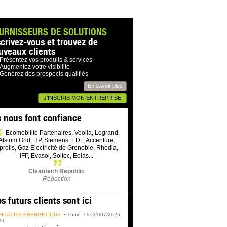
URNISSEURS DE SOLUTIONS
scrivez-vous et trouvez de
uveaux clients
Présentez vos produits & services
Augmentez votre visibilité
Générez des prospects qualifiés
En savoir plus
J'INSCRIS MON ENTREPRISE
s nous font confiance
Ecomobilité Partenaires, Veolia, Legrand,
Alstom Grid, HP, Siemens, EDF, Accenture,
prolis, Gaz Electricité de Grenoble, Rhodia,
IFP, Evasol, Soitec, Eolas...
Cleantech Republic
Rédaction
s futurs clients sont ici
FICACITÉ ÉNERGÉTIQUE
Thuin
le 31/07/2026
06