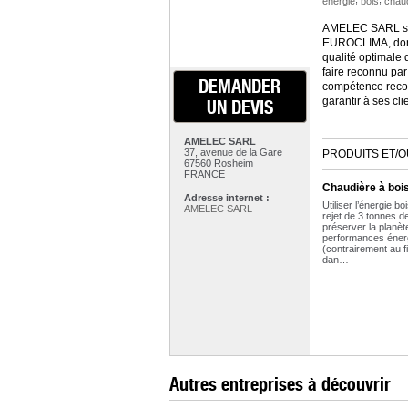
énergie
bois
chau
AMELEC SARL s’oc
EUROCLIMA, dont 
qualité optimale 
faire reconnu par
DEMANDER
compétence recon
garantir à ses cli
UN DEVIS
AMELEC SARL
37, avenue de la Gare
PRODUITS ET/O
67560 Rosheim
FRANCE
Chaudière à bois
Adresse internet :
Utiliser l’énergie bo
AMELEC SARL
rejet de 3 tonnes d
préserver la planèt
performances éner
(contrairement au fio
dan…
Autres entreprises à découvrir