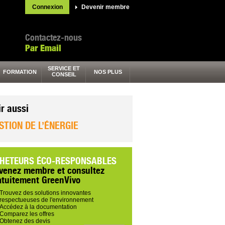
Connexion
Devenir membre
Contactez-nous
Par Email
SERVICE ET
FORMATION
NOS PLUS
CONSEIL
ir aussi
STION DE L’ÉNERGIE
HETEURS ÉCO-RESPONSABLES
venez membre et consultez
atuitement GreenVivo
Trouvez des solutions innovantes
respectueuses de l'environnement
Accédez à la documentation
Comparez les offres
Obtenez des devis