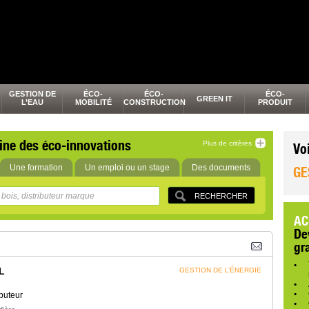
GESTION DE
ÉCO-
ÉCO-
ÉCO-
GREEN IT
L’EAU
MOBILITÉ
CONSTRUCTION
PRODUIT
ine des éco-innovations
Plus de critères
Vo
Une formation
Un emploi ou un stage
Des documents
GE
AC
De
gr
L
GESTION DE L’ÉNERGIE
buteur
,