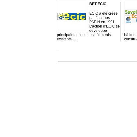
BET ECIC
ECIC a été créee
par Jacques
PAPIN en 1991.
L’action d’ECIC se
développe
principalement sur les bâtiments
bâtimen
existants : …
constru