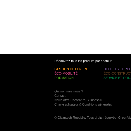
Découvrez tous les produits par secteur :
GESTION DE L’ÉNERGIE
DÉCHETS ET RE
ÉCO-MOBILITÉ
ÉCO-CONSTRUC
FORMATION
SERVICE ET CON
Qui sommes nous ?
Contact
Notre offre Content-to-Business®
Charte utilisateur & Conditions générales
© Cleantech Republic. Tous droits réservés. GreenVi