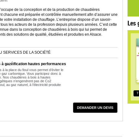
dière
cupe de la conception et de la production de chaudières
chacune est préparée et contrôlée manuellement afin d’assurer une
de votre installation de chauffage. L’entreprise dispose d’un savoir-
Les 
 tous les acteurs de la profession depuis plusieurs années. C’est cette
nue dans la conception de chaudières à bois qui lui permet de
ents des solutions de qualité, étudiées et produites en Alsace.
U SERVICES DE LA SOCIÉTÉ
 à gazéification hautes performances
is à la place du fioul vous permet d’éviter le
e gaz carbonique. Vous participez donc à
e. Nos chaudières à bois à hautes
gétiques n’engendrent pas de Co2
ul, au gaz naturel, à l’électricité produite
T
DEMANDER UN DEVIS