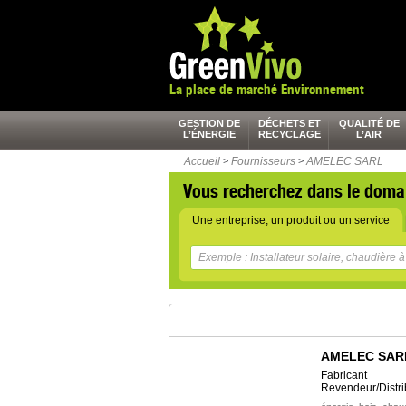
La place de marché Environnement
GESTION DE
DÉCHETS ET
QUALITÉ DE
L’ÉNERGIE
RECYCLAGE
L’AIR
Accueil
>
Fournisseurs
>
AMELEC SARL
Vous recherchez dans le doma
Une entreprise, un produit ou un service
AMELEC SAR
Fabricant
Revendeur/Distri
,
,