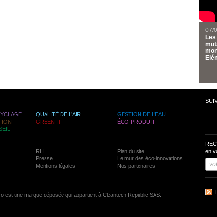
07/
Les 
muta
mond
Elém
SUI
CYCLAGE
QUALITÉ DE L’AIR
GESTION DE L’EAU
TION
GREEN IT
ÉCO-PRODUIT
SEIL
REC
RH
Plan du site
en v
Presse
Le mur des éco-innovations
Mentions légales
Nos partenaires
vo est une marque déposée qui appartient à Cleantech Republic SAS.