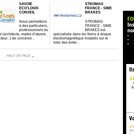
SAVOIE
STROMAG
ECO'LOGIS
FRANCE - SIME
CONSEIL
BRAKES
FO
Nous permettons
STROMAG
In
à des particuliers,
FRANCE - SIME
no
professionnels du
BRAKES est
t (architecte, maitre d’œuvre,
spécialisée dans les freins à disque
cteur...) de concevoi…
électromagnétique installés sur le
rotor des éolie…
HAUT DE PAGE
Il
A
Vo
EF
10: