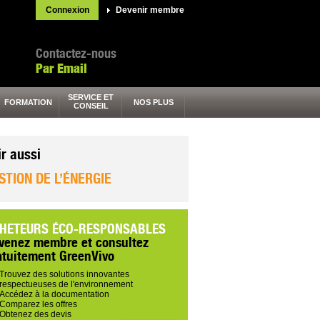
Connexion
Devenir membre
Contactez-nous
Par Email
SERVICE ET
FORMATION
NOS PLUS
CONSEIL
ir aussi
STION DE L’ÉNERGIE
HETEURS ÉCO-RESPONSABLES
venez membre et consultez
atuitement GreenVivo
Trouvez des solutions innovantes
respectueuses de l'environnement
Accédez à la documentation
Comparez les offres
Obtenez des devis