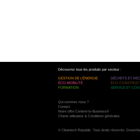
Découvrez tous les produits par secteur :
GESTION DE L’ÉNERGIE
DÉCHETS ET RE
ÉCO-MOBILITÉ
ÉCO-CONSTRUC
FORMATION
SERVICE ET CON
Qui sommes nous ?
Contact
Notre offre Content-to-Business®
Charte utilisateur & Conditions générales
© Cleantech Republic. Tous droits réservés. GreenVi