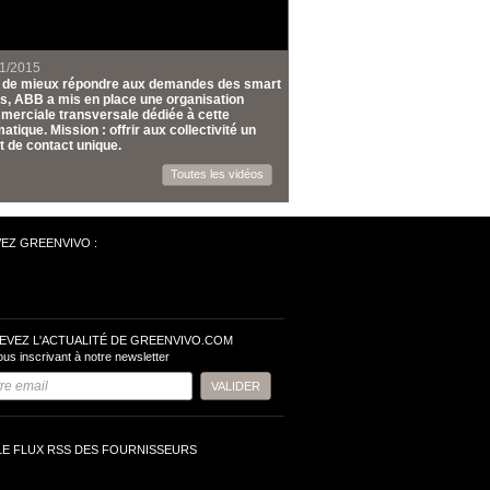
1/2015
n de mieux répondre aux demandes des smart
es, ABB a mis en place une organisation
erciale transversale dédiée à cette
atique. Mission : offrir aux collectivité un
t de contact unique.
Toutes les vidéos
VEZ GREENVIVO :
EVEZ L'ACTUALITÉ DE GREENVIVO.COM
ous inscrivant à notre newsletter
LE FLUX RSS DES FOURNISSEURS