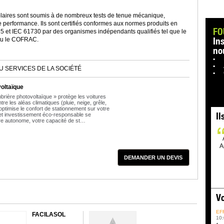
aires sont soumis à de nombreux tests de tenue mécanique,
e performance. Ils sont certifiés conformes aux normes produits en
FO
5 et IEC 61730 par des organismes indépendants qualifiés tel que le
In
ou le COFRAC.
no
U SERVICES DE LA SOCIÉTÉ
oltaïque
ière photovoltaïque » protège les voitures
e les aléas climatiques (pluie, neige, grêle,
 optimise le confort de stationnement sur votre
Il
et investissement éco-responsable se
re autonome, votre capacité de st…
A
DEMANDER UN DEVIS
Vo
EF
FACILASOL
10: