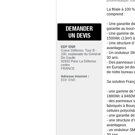
photovoltaïque
sol
La filiale à 100 
comprend :
- Une garantie d
DEMANDER
garantie au bout 
- Une gamme de 1
UN DEVIS
1500Wc (13m²) à
- Une structure d’
EDF ENR
avantageux.
Coeur Défense, Tour B -
- Un onduleur SM
100, esplanade du Général
30 ans.
De Gaulle
92932 Paris La Défense
- Des panneaux s
cedex
en Europe (et dis
FRANCE
de notre bureau 
Adresse internet :
EDF ENR
Sa solution Fran
- une gamme de 9
1880Wc à 8460W
- des panneaux so
fabriqués à Bourg
cellules polycrist
- une garantie de
- une structure d’
avantageux.
- un onduleur SM
30 ans.