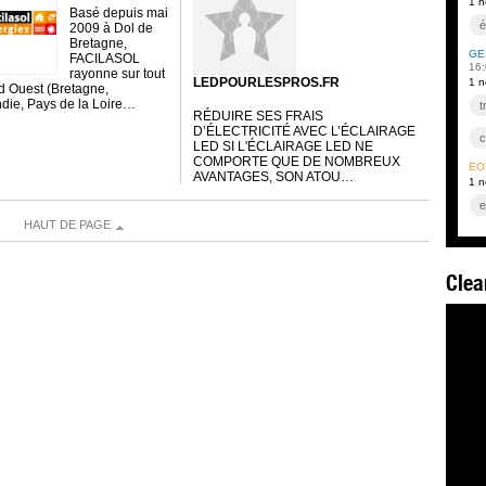
1 n
Basé depuis mai
é
2009 à Dol de
Bretagne,
GE
FACILASOL
16:
rayonne sur tout
LEDPOURLESPROS.FR
1 n
d Ouest (Bretagne,
ie, Pays de la Loire…
t
RÉDUIRE SES FRAIS
D’ÉLECTRICITÉ AVEC L’ÉCLAIRAGE
c
LED SI L'ÉCLAIRAGE LED NE
COMPORTE QUE DE NOMBREUX
ÉO
t
AVANTAGES, SON ATOU…
1 n
t
e
HAUT DE PAGE
s
Clea