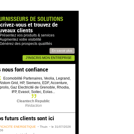
URNISSEURS DE SOLUTIONS
scrivez-vous et trouvez de
uveaux clients
Présentez vos produits & services
Augmentez votre visibilité
Générez des prospects qualifiés
En savoir plus
J'INSCRIS MON ENTREPRISE
s nous font confiance
Ecomobilité Partenaires, Veolia, Legrand,
Alstom Grid, HP, Siemens, EDF, Accenture,
prolis, Gaz Electricité de Grenoble, Rhodia,
IFP, Evasol, Soitec, Eolas...
Cleantech Republic
Rédaction
s futurs clients sont ici
FICACITÉ ÉNERGÉTIQUE
Thuin
le 31/07/2026
06