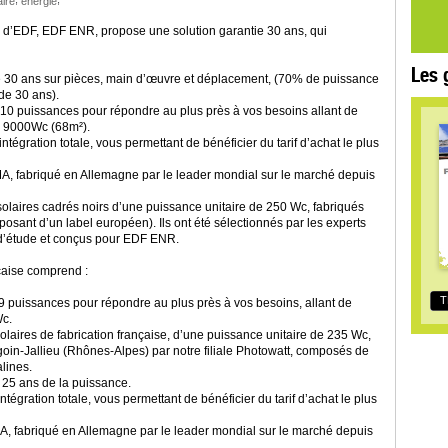
aire
énergie
% d’EDF, EDF ENR, propose une solution garantie 30 ans, qui
Les 
e 30 ans sur pièces, main d’œuvre et déplacement, (70% de puissance
de 30 ans).
0 puissances pour répondre au plus près à vos besoins allant de
 9000Wc (68m²).
intégration totale, vous permettant de bénéficier du tarif d’achat le plus
A, fabriqué en Allemagne par le leader mondial sur le marché depuis
olaires cadrés noirs d’une puissance unitaire de 250 Wc, fabriqués
posant d’un label européen). Ils ont été sélectionnés par les experts
d’étude et conçus pour EDF ENR.
çaise comprend :
T
 puissances pour répondre au plus près à vos besoins, allant de
c.
laires de fabrication française, d’une puissance unitaire de 235 Wc,
oin-Jallieu (Rhônes-Alpes) par notre filiale Photowatt, composés de
alines.
 25 ans de la puissance.
intégration totale, vous permettant de bénéficier du tarif d’achat le plus
A, fabriqué en Allemagne par le leader mondial sur le marché depuis