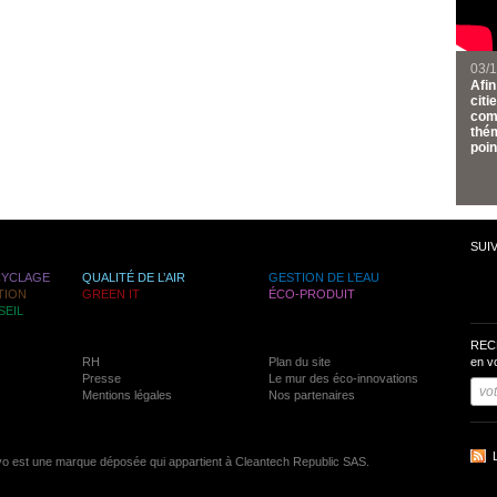
03/1
Afi
citi
comm
thém
poin
SUI
CYCLAGE
QUALITÉ DE L’AIR
GESTION DE L’EAU
TION
GREEN IT
ÉCO-PRODUIT
SEIL
REC
RH
Plan du site
en v
Presse
Le mur des éco-innovations
Mentions légales
Nos partenaires
vo est une marque déposée qui appartient à Cleantech Republic SAS.