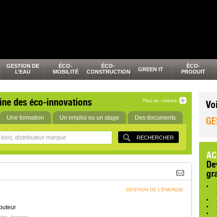
GESTION DE
ÉCO-
ÉCO-
ÉCO-
GREEN IT
L’EAU
MOBILITÉ
CONSTRUCTION
PRODUIT
ine des éco-innovations
Plus de critères
Vo
Une formation
Un emploi ou un stage
Des documents
GE
AC
De
gr
GESTION DE L’ÉNERGIE
buteur
,
,