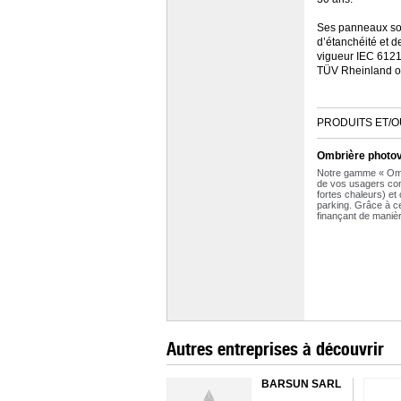
Ses panneaux sol
d’étanchéité et d
vigueur IEC 6121
TÜV Rheinland 
PRODUITS ET/O
Ombrière photov
Notre gamme « Ombr
de vos usagers contr
fortes chaleurs) et
parking. Grâce à c
finançant de maniè
Autres entreprises à découvrir
BARSUN SARL