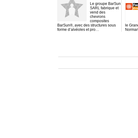
Le groupe BarSun
SARL fabrique et
vend des
chevrons
composites
BarSun®, avec des structures sous
le Gran
forme d’alvéoles et pro…
Normand