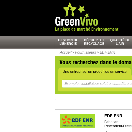
La place de marché Environnement
GESTION DE
DÉCHETS ET
QUALITÉ DE
L’ÉNERGIE
RECYCLAGE
L’AIR
Accueil
>
Fournisseurs
>
EDF ENR
Vous recherchez dans le doma
Une entreprise, un produit ou un service
EDF ENR
Fabricant
Revendeur/Distri
,