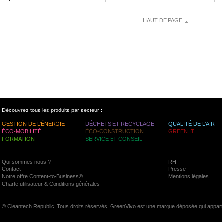
HAUT DE PAGE
Découvrez tous les produits par secteur :
GESTION DE L’ÉNERGIE
DÉCHETS ET RECYCLAGE
QUALITÉ DE L’AIR
ÉCO-MOBILITÉ
ÉCO-CONSTRUCTION
GREEN IT
FORMATION
SERVICE ET CONSEIL
Qui sommes nous ?
RH
Contact
Presse
Notre offre Content-to-Business®
Mentions légales
Charte utilisateur & Conditions générales
© Cleantech Republic. Tous droits réservés. GreenVivo est une marque déposée qui appart