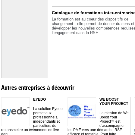
Catalogue de formations inter-entrepris
La formation est au coeur des dispositifs de
changement…elle permet de donner du sens et
développer les nouvelles compétences requises
l’engagement dans la RSE.
Autres entreprises à découvrir
EYEDO
WE BOOST
YOUR PROJECT
La solution Eyedo
permet aux
La mission de We
professionnels,
Boost Your
indépendants et
Project™ est
particuliers de
d'accompagner
retransmettre un événement en live
les PME vers une démarche RSE
depui…
efficace et rentable. Pour faire …