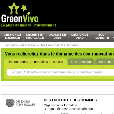
La place de marché Environnement
GESTION DE
DÉCHETS ET
QUALITÉ DE
GESTION DE
ÉCO-
L’ÉNERGIE
RECYCLAGE
L’AIR
L’EAU
MOBILITÉ
Accueil
>
Fournisseurs
>
Des Enjeux et des Hommes
Vous recherchez dans le domaine des éco-innovation
Une entreprise, un produit ou un service
Une formation
Un emploi 
DES ENJEUX ET DES HOMMES
Organisme de formation
Bureau d’études/Conseil/Ingénierie
,
,
,