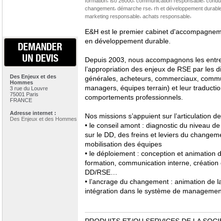
formation
iso 26000
communication responsable
condu
,
,
changement
démarche rse
rh et développement durabl
,
,
marketing responsable
achats responsable
E&H est le premier cabinet d'accompagnem
en développement durable.
DEMANDER
UN DEVIS
Depuis 2003, nous accompagnons les entrepr
l’appropriation des enjeux de RSE par les di
Des Enjeux et des
générales, acheteurs, commerciaux, commu
Hommes
managers, équipes terrain) et leur traductio
3 rue du Louvre
75001 Paris
comportements professionnels.
FRANCE
Adresse internet :
Nos missions s’appuient sur l’articulation de 
Des Enjeux et des Hommes
• le conseil amont : diagnostic du niveau de
sur le DD, des freins et leviers du changemen
mobilisation des équipes
• le déploiement : conception et animation de
formation, communication interne, créatio
DD/RSE…
• l’ancrage du changement : animation de l
intégration dans le système de manageme