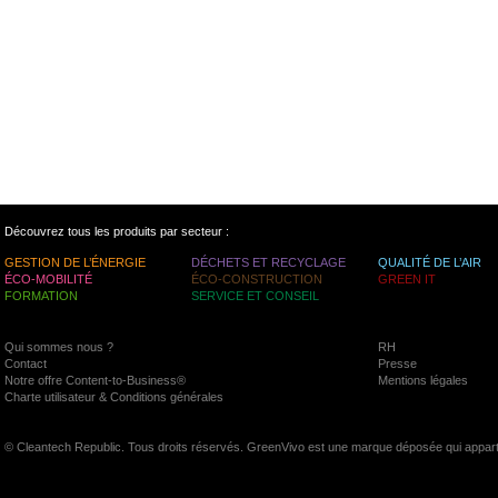
Découvrez tous les produits par secteur :
GESTION DE L’ÉNERGIE
DÉCHETS ET RECYCLAGE
QUALITÉ DE L’AIR
ÉCO-MOBILITÉ
ÉCO-CONSTRUCTION
GREEN IT
FORMATION
SERVICE ET CONSEIL
Qui sommes nous ?
RH
Contact
Presse
Notre offre Content-to-Business®
Mentions légales
Charte utilisateur & Conditions générales
© Cleantech Republic. Tous droits réservés. GreenVivo est une marque déposée qui appart