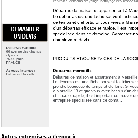
,
,
centralise
debarras recyclage
nettoyage eco-responsab
Débarras de maison et appartement à Marse
Le débarras est une tâche souvent fastidi
de temps et d'efforts. Si vous vivez à Marse
DEMANDER
d'un débarras efficace et rapide, il est imp
spécialisée dans ce domaine. Contactez-n
UN DEVIS
obtenir votre devis
Debarras Marseille
66 avenue des champs
élysées
PRODUITS ET/OU SERVICES DE LA SOCI
75000 paris
FRANCE
Debarras marseille
Adresse internet :
Debarras Marseille
Débarras de maison et appartement à Marseille 
Le débarras est une tâche souvent fastidieuse 
prendre beaucoup de temps et d'efforts. Si vou
à Marseille 13 et que vous avez besoin d'un dé
efficace et rapide, il est important de trouver un
entreprise spécialisée dans ce doma…
Autres entreprises à découvrir