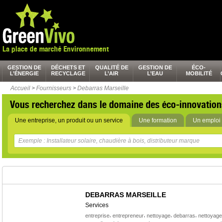
La place de marché Environnement
GESTION DE
DÉCHETS ET
QUALITÉ DE
GESTION DE
ÉCO-
L’ÉNERGIE
RECYCLAGE
L’AIR
L’EAU
MOBILITÉ
Accueil
>
Fournisseurs
>
Debarras Marseille
Vous recherchez dans le domaine des éco-innovation
Une entreprise, un produit ou un service
Une formation
Un emploi 
DEBARRAS MARSEILLE
Services
,
,
,
,
entreprise
entrepreneur
nettoyage
debarras
nettoyage