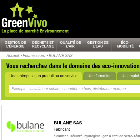
La place de marché Environnement
GESTION DE
DÉCHETS ET
QUALITÉ DE
GESTION DE
ÉCO-
L’ÉNERGIE
RECYCLAGE
L’AIR
L’EAU
MOBILITÉ
Accueil
>
Fournisseurs
>
BULANE SAS
Vous recherchez dans le domaine des éco-innovation
Une entreprise, un produit ou un service
Une formation
Un emploi 
BULANE SAS
Fabricant
,
,
,
,
cleantech
sécurité
hydrogène
gaz à effet de serre
réd