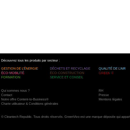
Découvrez tous les produits par secteur :
GESTION DE L’ÉNERGIE
DÉCHETS ET RECYCLAGE
QUALITÉ DE L’AIR
ÉCO-MOBILITÉ
ÉCO-CONSTRUCTION
GREEN IT
FORMATION
SERVICE ET CONSEIL
Qui sommes nous ?
RH
Contact
Presse
Notre offre Content-to-Business®
Mentions légales
Charte utilisateur & Conditions générales
© Cleantech Republic. Tous droits réservés. GreenVivo est une marque déposée qui appart