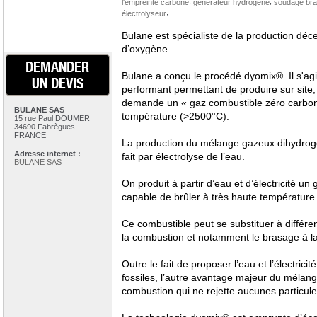
,
,
l'empreinte carbone
générateur hydrogène
soudage br
,
électrolyseur
Bulane est spécialiste de la production déc
d’oxygène.
DEMANDER
Bulane a conçu le procédé dyomix®. Il s'ag
UN DEVIS
performant permettant de produire sur site,
demande un « gaz combustible zéro carbone
BULANE SAS
température (>2500°C).
15 rue Paul DOUMER
34690 Fabrègues
FRANCE
La production du mélange gazeux dihydrog
Adresse internet :
fait par électrolyse de l’eau.
BULANE SAS
On produit à partir d’eau et d’électricité u
capable de brûler à très haute température
Ce combustible peut se substituer à différent
la combustion et notamment le brasage à l
Outre le fait de proposer l’eau et l’électric
fossiles, l’autre avantage majeur du mélan
combustion qui ne rejette aucunes particul