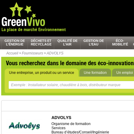
La place de marché Environnement
GESTION DE
DÉCHETS ET
QUALITÉ DE
GESTION DE
ÉCO-
L’ÉNERGIE
RECYCLAGE
L’AIR
L’EAU
MOBILITÉ
Accueil
>
Fournisseurs
>
ADVOLYS
Vous recherchez dans le domaine des éco-innovation
Une entreprise, un produit ou un service
Une formation
Un emploi 
ADVOLYS
Organisme de formation
Services
Bureau d’études/Conseil/Ingénierie