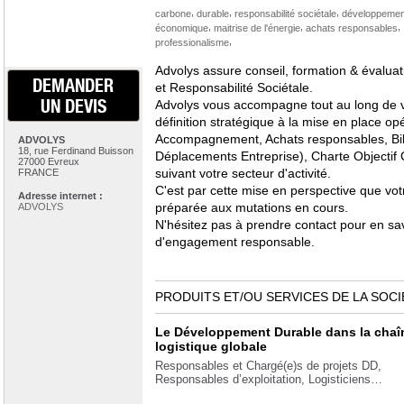
,
,
,
carbone
durable
responsabilité sociétale
développemen
,
,
,
économique
maitrise de l'énergie
achats responsables
,
professionalisme
Advolys assure conseil, formation & évalu
DEMANDER
et Responsabilité Sociétale.
UN DEVIS
Advolys vous accompagne tout au long de 
définition stratégique à la mise en place op
Accompagnement, Achats responsables, Bi
ADVOLYS
18, rue Ferdinand Buisson
Déplacements Entreprise), Charte Objectif 
27000 Evreux
suivant votre secteur d'activité.
FRANCE
C'est par cette mise en perspective que vot
Adresse internet :
préparée aux mutations en cours.
ADVOLYS
N'hésitez pas à prendre contact pour en sa
d'engagement responsable.
PRODUITS ET/OU SERVICES DE LA SOCI
Le Développement Durable dans la chaî
logistique globale
Responsables et Chargé(e)s de projets DD,
Responsables d’exploitation, Logisticiens…