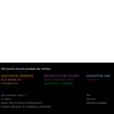
Découvrez tous les produits par secteur :
GESTION DE L’ÉNERGIE
DÉCHETS ET RECYCLAGE
QUALITÉ DE L’AIR
ÉCO-MOBILITÉ
ÉCO-CONSTRUCTION
GREEN IT
FORMATION
SERVICE ET CONSEIL
Qui sommes nous ?
RH
Contact
Presse
Notre offre Content-to-Business®
Mentions légales
Charte utilisateur & Conditions générales