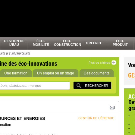
GESTION DE
ÉCO-
ÉCO-
ÉCO-
GREEN IT
L’EAU
MOBILITÉ
CONSTRUCTION
PRODUIT
ES ET ENERGIES
ine des éco-innovations
Plus de critères
Vo
Une formation
Un emploi ou un stage
Des documents
GE
AC
De
gr
OURCES ET ENERGIES
GESTION DE L’ÉNERGIE
rmation
,
,
,
,