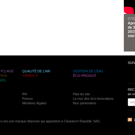
07/
Aprè
de 3
2015
star
SUI
CYCLAGE
QUALITÉ DE L’AIR
GESTION DE L’EAU
TION
GREEN IT
ÉCO-PRODUIT
SEIL
REC
RH
Plan du site
en v
Presse
Le mur des éco-innovations
Mentions légales
Nos partenaires
vo est une marque déposée qui appartient à Cleantech Republic SAS.