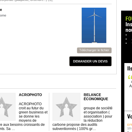
e
nome
FO
In
no
Télécharger le fichier
DEMANDER UN DEVIS
Il
A
ACROPHOTO
RELANCE
ÉCONOMIQUE
ACROPHOTO
croit au futur du
groupe de société
green business et
et organisation (
Vo
se donne les
association ) pour
moyens de
la réduction
e aux besoins croissants de
carbone propose des audits
EF
ents. Sa …
subventionnés ( 100% gr…
10: