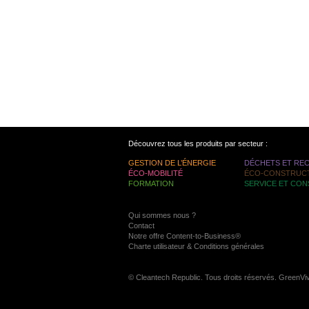
Découvrez tous les produits par secteur :
GESTION DE L’ÉNERGIE
DÉCHETS ET RE
ÉCO-MOBILITÉ
ÉCO-CONSTRUC
FORMATION
SERVICE ET CON
Qui sommes nous ?
Contact
Notre offre Content-to-Business®
Charte utilisateur & Conditions générales
© Cleantech Republic. Tous droits réservés. GreenVi