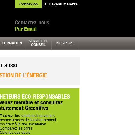
Connexion
Devenir membre
Contactez-nous
Par Email
SERVICE ET
FORMATION
NOS PLUS
CONSEIL
ir aussi
STION DE L’ÉNERGIE
HETEURS ÉCO-RESPONSABLES
venez membre et consultez
atuitement GreenVivo
Trouvez des solutions innovantes
respectueuses de l'environnement
Accédez à la documentation
Comparez les offres
Obtenez des devis