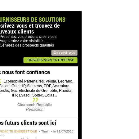
URNISSEURS DE SOLUTIONS
scrivez-vous et trouvez de
uveaux clients
Présentez vos produits & services
Augmentez votre visibilité
Générez des prospects qualifiés
En savoir plus
J'INSCRIS MON ENTREPRISE
s nous font confiance
Ecomobilité Partenaires, Veolia, Legrand,
Alstom Grid, HP, Siemens, EDF, Accenture,
prolis, Gaz Electricité de Grenoble, Rhodia,
IFP, Evasol, Soitec, Eolas...
Cleantech Republic
Rédaction
s futurs clients sont ici
FICACITÉ ÉNERGÉTIQUE
Thuin
le 31/07/2026
06