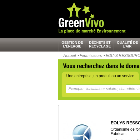
La place de marché Environnement
GESTION DE
DÉCHETS ET
QUALITÉ DE
L’ÉNERGIE
RECYCLAGE
L’AIR
Accueil
>
Fournisseurs
>
EOLYS RESSOURC
Vous recherchez dans le doma
Une entreprise, un produit ou un service
EOLYS RESS
Organisme de fo
Fabricant
,