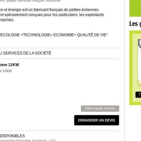
ons
qualité
fabricant français
industriel
 et énergie est un fabricant français de petites éoliennes
t spécialement conçues pour les particuliers, les exploitants
reprises.
Les 
st "ECOLOGIE +TECHNOLOGIE= ECONOMIE+ QUALITÉ DE VIE"
U SERVICES DE LA SOCIÉTÉ
nome 12KW
me 12KW
T
Télécharger la fiche
DEMANDER UN DEVIS
DISPONIBLES
orporate (plaquette, brochure...) (1)
,