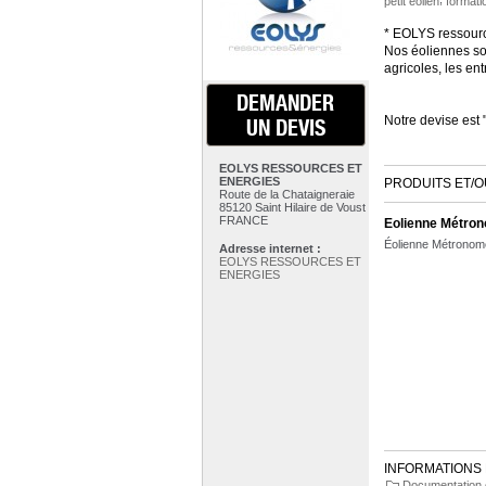
petit éolien
formati
* EOLYS ressource
Nos éoliennes son
agricoles, les ent
DEMANDER
Notre devise e
UN DEVIS
EOLYS RESSOURCES ET
ENERGIES
PRODUITS ET/O
Route de la Chataigneraie
85120 Saint Hilaire de Voust
FRANCE
Eolienne Métro
Éolienne Métrono
Adresse internet :
EOLYS RESSOURCES ET
ENERGIES
INFORMATIONS 
Documentation c