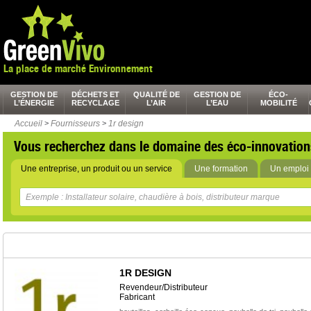
La place de marché Environnement
GESTION DE
DÉCHETS ET
QUALITÉ DE
GESTION DE
ÉCO-
L’ÉNERGIE
RECYCLAGE
L’AIR
L’EAU
MOBILITÉ
Accueil
>
Fournisseurs
>
1r design
Vous recherchez dans le domaine des éco-innovation
Une entreprise, un produit ou un service
Une formation
Un emploi 
1R DESIGN
Revendeur/Distributeur
Fabricant
,
,
,