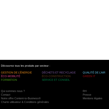
Découvrez tous les produits par secteur :
GESTION DE L’ÉNERGIE
DÉCHETS ET RECYCLAGE
QUALITÉ DE L’AIR
ÉCO-MOBILITÉ
ÉCO-CONSTRUCTION
GREEN IT
FORMATION
SERVICE ET CONSEIL
Qui sommes nous ?
RH
Contact
Presse
Notre offre Content-to-Business®
Mentions légales
Charte utilisateur & Conditions générales