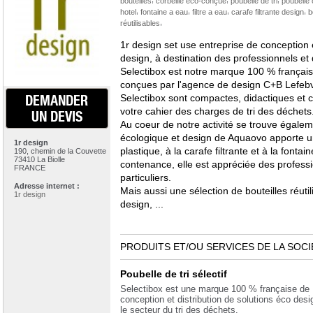
bouteilles
corbeille éco-conçue
poubelle de tri
poubelle
,
,
,
,
hotel
fontaine a eau
filtre a eau
carafe filtrante design
b
,
réutilisables
1r design set use entreprise de conception e
design, à destination des professionnels et d
Selectibox est notre marque 100 % française
conçues par l'agence de design C+B Lefebvre
Selectibox sont compactes, didactiques et 
DEMANDER
votre cahier des charges de tri des déchets
UN DEVIS
Au coeur de notre activité se trouve égalem
écologique et design de Aquaovo apporte une
1r design
plastique, à la carafe filtrante et à la fonta
190, chemin de la Couvette
73410 La Biolle
contenance, elle est appréciée des profess
FRANCE
particuliers.
Adresse internet :
Mais aussi une sélection de bouteilles réutil
1r design
design, ...
PRODUITS ET/OU SERVICES DE LA SOCI
Poubelle de tri sélectif
Selectibox est une marque 100 % française de
conception et distribution de solutions éco des
le secteur du tri des déchets.