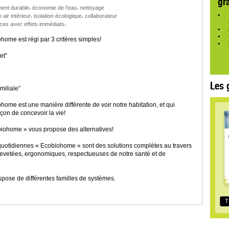
gr
,
,
ent durable
économie de l'eau
nettoyage
,
,
n air intérieur
isolation écologique
collaborateur
,
ces avec effets immédiats
ome est régi par 3 critères simples!
et”
Les 
miliale”
me est une manière différente de voir notre habitation, et qui
açon de concevoir la vie!
ohome » vous propose des alternatives!
 quotidiennes « Ecobiohome » sont des solutions complètes au travers
evetées, ergonomiques, respectueuses de notre santé et de
pose de différentes familles de systèmes.
T