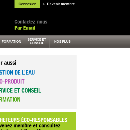
Connexion
Devenir membre
Contactez-nous
Par Email
SERVICE ET
FORMATION
NOS PLUS
CONSEIL
ir aussi
STION DE L’EAU
O-PRODUIT
RVICE ET CONSEIL
RMATION
HETEURS ÉCO-RESPONSABLES
venez membre et consultez