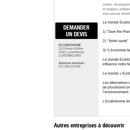
,
solaire
développem
,
écologique
pollutio
,
international
bénéfi
Le monde Ecobioh
DEMANDER
1) “Save the Plan
UN DEVIS
2) “ Notre santé”
ECOBIOHOME
113 Route d'Arlon
3) ”L’économie fa
1140 Luxembourg
LUXEMBOURG
Le monde Ecobioho
Adresse internet :
influence notre f
ECOBIOHOME
Le monde « Ecobi
Les alternatives
de procédures br
l’environnement.
L’Ecobiohome dis
Autres entreprises à découvrir