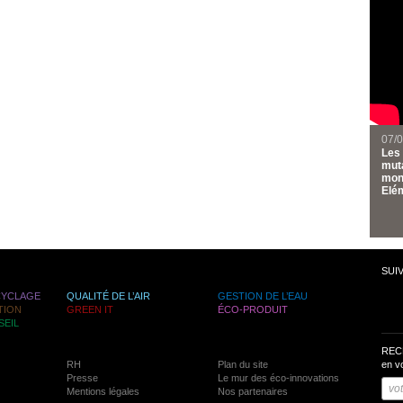
07/
Les 
muta
mond
Elém
SUI
CYCLAGE
QUALITÉ DE L’AIR
GESTION DE L’EAU
TION
GREEN IT
ÉCO-PRODUIT
SEIL
REC
RH
Plan du site
en v
Presse
Le mur des éco-innovations
Mentions légales
Nos partenaires