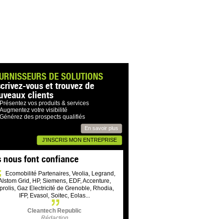
URNISSEURS DE SOLUTIONS
scrivez-vous et trouvez de
uveaux clients
Présentez vos produits & services
Augmentez votre visibilité
Générez des prospects qualifiés
En savoir plus
J'INSCRIS MON ENTREPRISE
s nous font confiance
Ecomobilité Partenaires, Veolia, Legrand,
Alstom Grid, HP, Siemens, EDF, Accenture,
prolis, Gaz Electricité de Grenoble, Rhodia,
IFP, Evasol, Soitec, Eolas...
Cleantech Republic
Rédaction