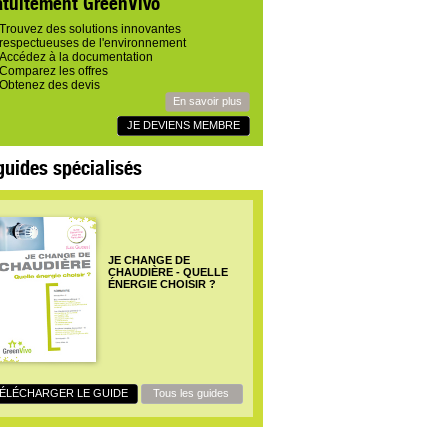
atuitement GreenVivo
Trouvez des solutions innovantes
respectueuses de l'environnement
Accédez à la documentation
Comparez les offres
Obtenez des devis
En savoir plus
JE DEVIENS MEMBRE
guides spécialisés
JE CHANGE DE
CHAUDIÈRE - QUELLE
ÉNERGIE CHOISIR ?
ÉLÉCHARGER LE GUIDE
Tous les guides