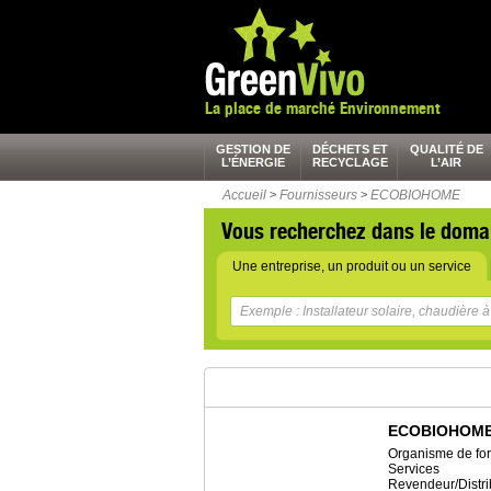
La place de marché Environnement
GESTION DE
DÉCHETS ET
QUALITÉ DE
L’ÉNERGIE
RECYCLAGE
L’AIR
Accueil
>
Fournisseurs
>
ECOBIOHOME
Vous recherchez dans le doma
Une entreprise, un produit ou un service
ECOBIOHOM
Organisme de fo
Services
Revendeur/Distri