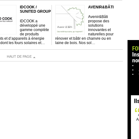
IDCOOK /
AVENIR&BÂTI
SUNITED GROUP
Avenir&Bâti
IDCOOK a
propose des
développé une
solutions
gamme complète
innovantes et
de produits
naturelles pour
ts et d’appareils à énergie
rénover et bâtir en chanvre ou en
 dont les fours solaires et…
laine de bois. Nos sol…
FO
In
HAUT DE PAGE
no
Il
A