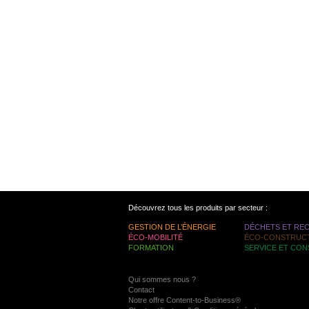
Découvrez tous les produits par secteur :
GESTION DE L’ÉNERGIE
DÉCHETS ET RE
ÉCO-MOBILITÉ
ÉCO-CONSTRUC
FORMATION
SERVICE ET CON
Qui sommes nous ?
Contact
Notre offre Content-to-Business®