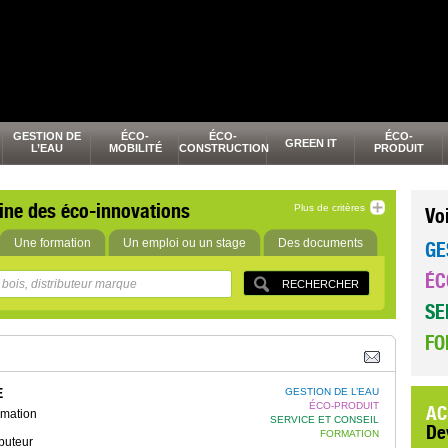
GESTION DE
ÉCO-
ÉCO-
ÉCO-
GREEN IT
L’EAU
MOBILITÉ
CONSTRUCTION
PRODUIT
ine des éco-innovations
Plus de critères
Vo
Une formation
Un emploi ou un stage
Des documents
GE
ÉC
SE
FO
E
GESTION DE L’EAU
ÉCO-PRODUIT
AC
rmation
SERVICE ET CONSEIL
De
FORMATION
buteur