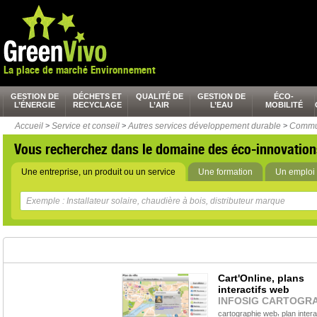
La place de marché Environnement
GESTION DE
DÉCHETS ET
QUALITÉ DE
GESTION DE
ÉCO-
L’ÉNERGIE
RECYCLAGE
L’AIR
L’EAU
MOBILITÉ
Accueil
>
Service et conseil
>
Autres services développement durable
>
Commun
Vous recherchez dans le domaine des éco-innovation
Une entreprise, un produit ou un service
Une formation
Un emploi 
Cart'Online, plans
interactifs web
INFOSIG CARTOGRA
,
cartographie web
plan intera