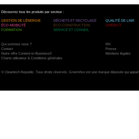
Découvrez tous les produits par secteur :
GESTION DE L’ÉNERGIE
DÉCHETS ET RECYCLAGE
QUALITÉ DE L’AIR
ÉCO-MOBILITÉ
ÉCO-CONSTRUCTION
GREEN IT
FORMATION
SERVICE ET CONSEIL
Qui sommes nous ?
RH
Contact
Presse
Notre offre Content-to-Business®
Mentions légales
Charte utilisateur & Conditions générales
© Cleantech Republic. Tous droits réservés. GreenVivo est une marque déposée qui appart