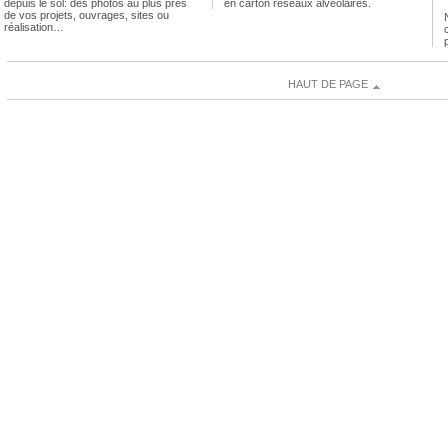
depuis le sol: des photos au plus près
en carton reseaux alveolaires.
de vos projets, ouvrages, sites ou
réalisation…
HAUT DE PAGE