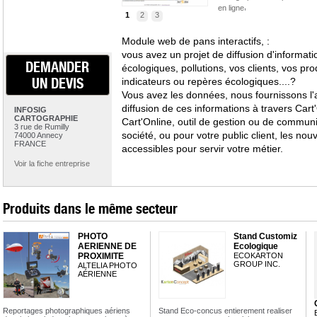
,
en ligne
1
2
3
Module web de pans interactifs, :
vous avez un projet de diffusion d'informat
DEMANDER
écologiques, pollutions, vos clients, vos pr
UN DEVIS
indicateurs ou repères écologiques....?
Vous avez les données, nous fournissons l'a
diffusion de ces informations à travers Cart
INFOSIG
CARTOGRAPHIE
Cart'Online, outil de gestion ou de communi
3 rue de Rumilly
société, ou pour votre public client, les no
74000 Annecy
FRANCE
accessibles pour servir votre métier.
Voir la fiche entreprise
Produits dans le même secteur
PHOTO
Stand Customiz
AERIENNE DE
Ecologique
PROXIMITE
ECOKARTON
GROUP INC.
ALTELIA PHOTO
AÉRIENNE
Reportages photographiques aériens
Stand Eco-concus entierement realiser