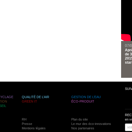
07/
Aprè
de 3
2015
star
SUI
CYCLAGE
QUALITÉ DE L’AIR
GESTION DE L’EAU
TION
GREEN IT
ÉCO-PRODUIT
SEIL
REC
RH
Plan du site
en v
Presse
Le mur des éco-innovations
Mentions légales
Nos partenaires