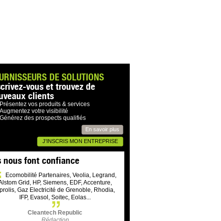
URNISSEURS DE SOLUTIONS
scrivez-vous et trouvez de
uveaux clients
Présentez vos produits & services
Augmentez votre visibilité
Générez des prospects qualifiés
En savoir plus
J'INSCRIS MON ENTREPRISE
s nous font confiance
Ecomobilité Partenaires, Veolia, Legrand,
Alstom Grid, HP, Siemens, EDF, Accenture,
prolis, Gaz Electricité de Grenoble, Rhodia,
IFP, Evasol, Soitec, Eolas...
Cleantech Republic
Rédaction