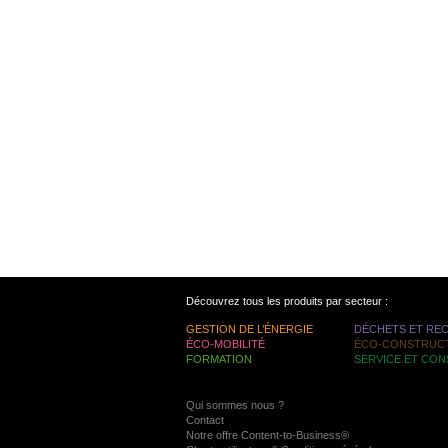
Découvrez tous les produits par secteur :
GESTION DE L’ÉNERGIE
DÉCHETS ET RE
ÉCO-MOBILITÉ
ÉCO-CONSTRUC
FORMATION
SERVICE ET CON
Qui sommes nous ?
Contact
Notre offre Content-to-Business®