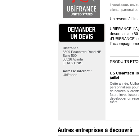
,
investisseur
envir
,
clients
partenaires
Un réseau à l’int
DEMANDER
UBIFRANCE, l’Age
désormais de 80 
UN DEVIS
d’UBIFRANCE, soit
l’accompagnement
Ubifrance
3399 Peachtree Road NE
Suite 500
30326 Atlanta
PRODUITS ET/O
ÉTATS-UNIS
Adresse internet :
US Cleantech To
Ubifrance
juillet
Cette année, Ubifr
personnalisés pour 
de nouveaux clients
futurs investisseur
développer un rése
filière.…
Autres entreprises à découvrir