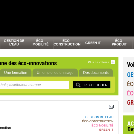
GESTION DE
ÉCO-
ÉCO-
ÉCO-
GREEN IT
L’EAU
MOBILITÉ
CONSTRUCTION
PRODUIT
ine des éco-innovations
Plus de critères
Vo
Une formation
Un emploi ou un stage
Des documents
GE
ÉC
ÉC
GR
GESTION DE L’EAU
ÉCO-CONSTRUCTION
AC
ÉCO-MOBILITÉ
rmation
De
GREEN IT