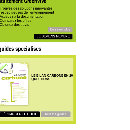
atuitement GreenVivo
Trouvez des solutions innovantes
respectueuses de l'environnement
Accédez à la documentation
Comparez les offres
Obtenez des devis
En savoir plus
JE DEVIENS MEMBRE
guides spécialisés
LE BILAN CARBONE EN 20
QUESTIONS
ÉLÉCHARGER LE GUIDE
Tous les guides