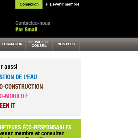
Connexion
Devenir membre
Contactez-nous
Par Email
SERVICE ET
FORMATION
NOS PLUS
CONSEIL
ir aussi
STION DE L’EAU
O-CONSTRUCTION
O-MOBILITÉ
EEN IT
HETEURS ÉCO-RESPONSABLES
venez membre et consultez