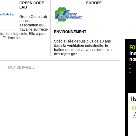
GREEN CODE
EUROPE
LAB
Green Code Lab
est une
association qui
travaille sur l'éco-
ENVIRONNEMENT
on des logiciels. Elle a pour
: - Fédérer les…
Spécialisée depuis plus de 18 ans
dans la ventilation industrielle, le
FO
traitement des mauvaises odeurs et
In
des rejets gaz…
no
HAUT DE PAGE
Il
A