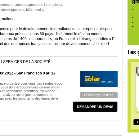
gr
,
,
,
onnement
accompagnement
international
,
,
,
developpement
b2b meeting
ernational
nce pour le développement international des entreprises, dispose
bureaux présents dans 60 pays . Ils forment le réseau mondial
 près de 1400 collaborateurs, en France et à l’étranger, dédiés à l’
 des entreprises françaises dans leur développement à l’export.
Les 
U SERVICES DE LA SOCIÉTÉ
ur 2012 - San Francisco 9 au 12
ance organise pour vous des rendez-vous
vous donner l'opportunité de rencontrer
 et partenaires potentiels, trouver de
s, analyser les enjeux du secteur et
Télécharger la fiche
au avec les importants décideurs de la
DEMANDER UN DEVIS
T