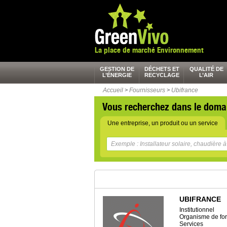
La place de marché Environnement
GESTION DE
DÉCHETS ET
QUALITÉ DE
L’ÉNERGIE
RECYCLAGE
L’AIR
Accueil
>
Fournisseurs
>
Ubifrance
Vous recherchez dans le doma
Une entreprise, un produit ou un service
UBIFRANCE
Institutionnel
Organisme de fo
Services