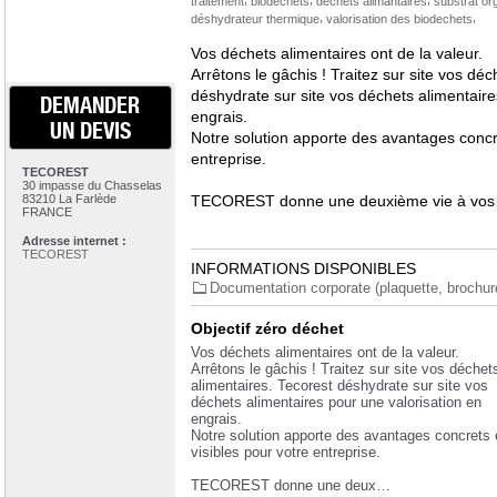
traitement
biodéchets
déchets alimantaires
substrat or
,
,
déshydrateur thermique
valorisation des biodechets
Vos déchets alimentaires ont de la valeur.
Arrêtons le gâchis ! Traitez sur site vos déc
déshydrate sur site vos déchets alimentaire
DEMANDER
engrais.
UN DEVIS
Notre solution apporte des avantages concre
entreprise.
TECOREST
30 impasse du Chasselas
83210 La Farlède
TECOREST donne une deuxième vie à vos
FRANCE
Adresse internet :
TECOREST
INFORMATIONS DISPONIBLES
Documentation corporate (plaquette, brochure.
Objectif zéro déchet
Vos déchets alimentaires ont de la valeur.
Arrêtons le gâchis ! Traitez sur site vos déchet
alimentaires. Tecorest déshydrate sur site vos
déchets alimentaires pour une valorisation en
engrais.
Notre solution apporte des avantages concrets 
visibles pour votre entreprise.
TECOREST donne une deux…