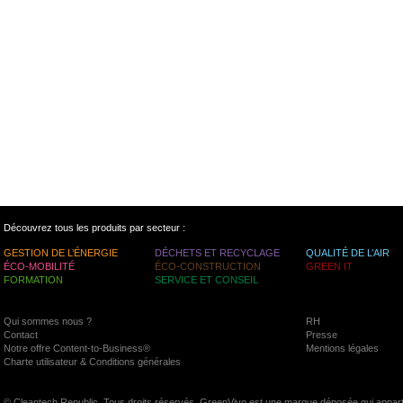
Découvrez tous les produits par secteur :
GESTION DE L’ÉNERGIE
DÉCHETS ET RECYCLAGE
QUALITÉ DE L’AIR
ÉCO-MOBILITÉ
ÉCO-CONSTRUCTION
GREEN IT
FORMATION
SERVICE ET CONSEIL
Qui sommes nous ?
RH
Contact
Presse
Notre offre Content-to-Business®
Mentions légales
Charte utilisateur & Conditions générales
© Cleantech Republic. Tous droits réservés. GreenVivo est une marque déposée qui appart