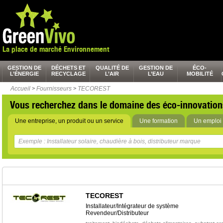
La place de marché Environnement
GESTION DE
DÉCHETS ET
QUALITÉ DE
GESTION DE
ÉCO-
L’ÉNERGIE
RECYCLAGE
L’AIR
L’EAU
MOBILITÉ
Accueil
>
Fournisseurs
>
TECOREST
Vous recherchez dans le domaine des éco-innovation
Une entreprise, un produit ou un service
Une formation
Un emploi 
TECOREST
Installateur/Intégrateur de système
Revendeur/Distributeur
,
,
,