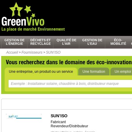
La place de marché Environnement
GESTION DE
DÉCHETS ET
QUALITÉ DE
GESTION DE
ÉCO-
L’ÉNERGIE
RECYCLAGE
L’AIR
L’EAU
MOBILITÉ
Accueil
>
Fournisseurs
>
SUN’ISO
Vous recherchez dans le domaine des éco-innovation
Une entreprise, un produit ou un service
Une formation
Un emploi 
SUN’ISO
Fabricant
Revendeur/Distributeur
,
,
,