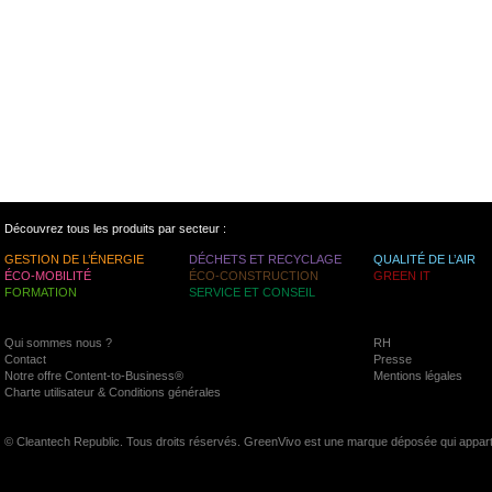
Découvrez tous les produits par secteur :
GESTION DE L’ÉNERGIE
DÉCHETS ET RECYCLAGE
QUALITÉ DE L’AIR
ÉCO-MOBILITÉ
ÉCO-CONSTRUCTION
GREEN IT
FORMATION
SERVICE ET CONSEIL
Qui sommes nous ?
RH
Contact
Presse
Notre offre Content-to-Business®
Mentions légales
Charte utilisateur & Conditions générales
© Cleantech Republic. Tous droits réservés. GreenVivo est une marque déposée qui appart