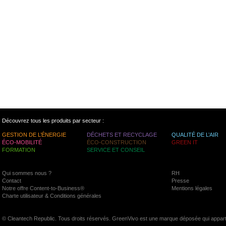
Découvrez tous les produits par secteur :
GESTION DE L’ÉNERGIE
DÉCHETS ET RECYCLAGE
QUALITÉ DE L’AIR
ÉCO-MOBILITÉ
ÉCO-CONSTRUCTION
GREEN IT
FORMATION
SERVICE ET CONSEIL
Qui sommes nous ?
RH
Contact
Presse
Notre offre Content-to-Business®
Mentions légales
Charte utilisateur & Conditions générales
© Cleantech Republic. Tous droits réservés. GreenVivo est une marque déposée qui appart