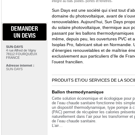
,
,
,
intégré au bâti
poeles
portes et fenêtres
Sun Days est une société qui s’est tout d’ab
domaine du photovoltaïque, avant de s’ouvr
renouvelables. Aujourd’hui, Sun Days propos
DEMANDER
du solaire photovoltaïque, thermique aux po
passant par les ballons thermodynamiques , 
UN DEVIS
même, depuis peu, les ouvertures PVC et a
Isoplas Pro, fabricant situé en Normandie. 
SUN-DAYS
d’énergies renouvelables et de maîtrise éne
4 rue Alfred de Vigny
78112 FOURQUEUX
exclusivement aux particuliers d’Ile de Fra
FRANCE
l’ouest francilien.
Adresse internet :
SUN-DAYS
PRODUITS ET/OU SERVICES DE LA SOCI
Ballon thermodynamique
Cette solution économique et écologique pour p
de l’eau chaude sanitaire fonctionne très simpl
un dispositif thermodynamique, type pompe à c
(PAC) permet de récupérer les calories présent
naturellement dans l’air pour les transformer et 
de l’eau chaude sanitaire.
L’air…