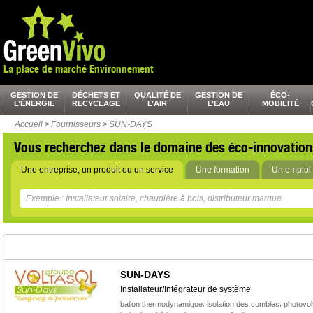
La place de marché Environnement
GESTION DE
DÉCHETS ET
QUALITÉ DE
GESTION DE
ÉCO-
L’ÉNERGIE
RECYCLAGE
L’AIR
L’EAU
MOBILITÉ
Accueil
>
Fournisseurs
>
SUN-DAYS
Vous recherchez dans le domaine des éco-innovation
Une entreprise, un produit ou un service
Une formation
Un emploi 
SUN-DAYS
Installateur/Intégrateur de système
,
,
ballon thermodynamique
isolation des combles
photovol