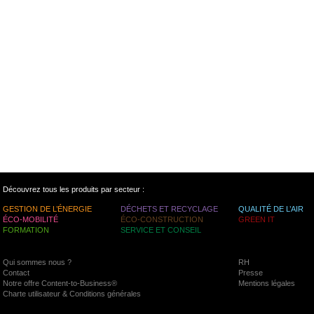
Découvrez tous les produits par secteur :
GESTION DE L’ÉNERGIE
DÉCHETS ET RECYCLAGE
QUALITÉ DE L’AIR
ÉCO-MOBILITÉ
ÉCO-CONSTRUCTION
GREEN IT
FORMATION
SERVICE ET CONSEIL
Qui sommes nous ?
RH
Contact
Presse
Notre offre Content-to-Business®
Mentions légales
Charte utilisateur & Conditions générales