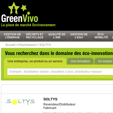
La place de marché Environnement
GESTION DE
DÉCHETS ET
QUALITÉ DE
GESTION DE
ÉCO-
L’ÉNERGIE
RECYCLAGE
L’AIR
L’EAU
MOBILITÉ
Accueil
>
Fournisseurs
>
SOLTYS
Vous recherchez dans le domaine des éco-innovation
Une entreprise, un produit ou un service
Une formation
Un emploi 
SOLTYS
Revendeur/Distributeur
Fabricant
,
,
,