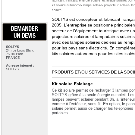
fabricant français
énergie solaire
éclairage solaire
borne
,
,
,
kit solaire autonome
lampe solaire
projecteur solaire
la
,
solaire
SOLTYS est concepteur et fabricant français
2005. L'entreprise se positionne principale
DEMANDER
secteur de l'équipement touristique avec 
UN DEVIS
projecteurs solaires et lampadaires solaires 
avec des lampes solaires dédiées au remp
SOLTYS
pour les pays sans électricité. En complémen
24, rue Louis Blanc
kits solaires autonomes pour les sites isolés
75010 Paris
FRANCE
Adresse internet :
SOLTYS
PRODUITS ET/OU SERVICES DE LA SOCI
Kit solaire Eclairage
Ce kit solaire permet de recharger 3 lampes por
SOLTYS grâce à la seule énergie du soleil. Les
lampes peuvent éclairer pendant 8h, à l'intérieur
comme à l'extérieur, sans fil. En option, le pan
solaire permet aussi de charger les téléphones
portables.