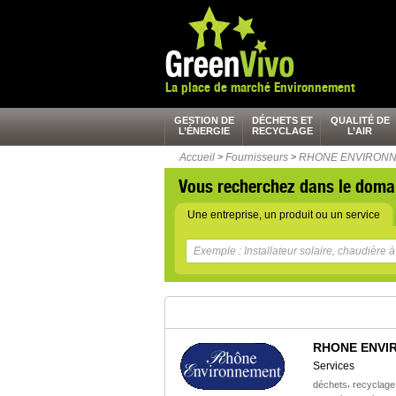
La place de marché Environnement
GESTION DE
DÉCHETS ET
QUALITÉ DE
L’ÉNERGIE
RECYCLAGE
L’AIR
Accueil
>
Fournisseurs
>
RHONE ENVIRON
Vous recherchez dans le doma
Une entreprise, un produit ou un service
RHONE ENVI
Services
,
déchets
recyclage