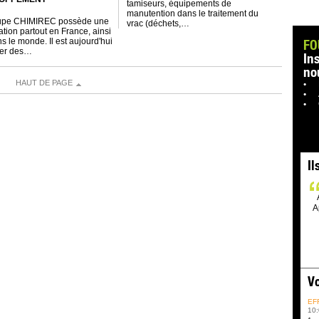
tamiseurs, équipements de
manutention dans le traitement du
upe CHIMIREC possède une
vrac (déchets,…
ation partout en France, ainsi
s le monde. Il est aujourd'hui
FO
der des…
In
no
HAUT DE PAGE
Il
A
Vo
EF
10: