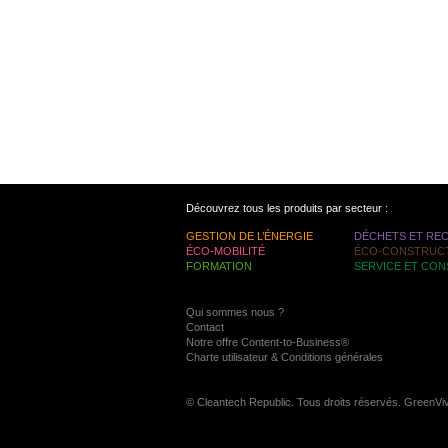
Découvrez tous les produits par secteur :
GESTION DE L’ÉNERGIE
DÉCHETS ET RE
ÉCO-MOBILITÉ
ÉCO-CONSTRUC
FORMATION
SERVICE ET CON
Qui sommes nous ?
Contact
Notre offre Content-to-Business®
Charte utilisateur & Conditions générales
© Cleantech Republic. Tous droits réservés. GreenVi