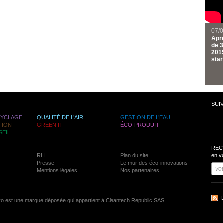
07/
Aprè
de 3
2015
star
SUI
CYCLAGE
QUALITÉ DE L’AIR
GESTION DE L’EAU
TION
GREEN IT
ÉCO-PRODUIT
SEIL
REC
RH
Plan du site
en v
Presse
Le mur des éco-innovations
Mentions légales
Nos partenaires
vo est une marque déposée qui appartient à Cleantech Republic SAS.