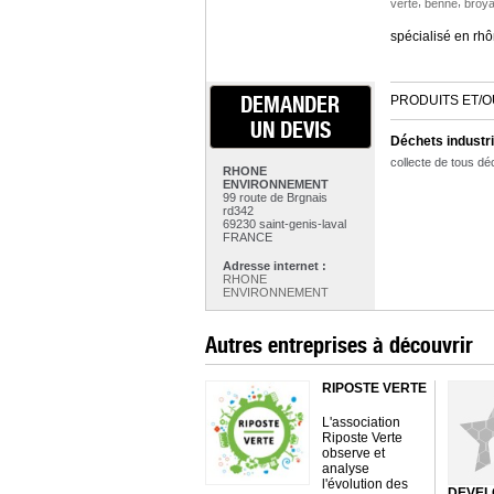
,
,
verte
benne
broy
spécialisé en rhô
DEMANDER
PRODUITS ET/O
UN DEVIS
Déchets industri
collecte de tous d
RHONE
ENVIRONNEMENT
99 route de Brgnais
rd342
69230 saint-genis-laval
FRANCE
Adresse internet :
RHONE
ENVIRONNEMENT
Autres entreprises à découvrir
RIPOSTE VERTE
L'association
Riposte Verte
observe et
analyse
l'évolution des
DEVEL