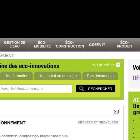
GESTION DE
ÉCO-
ÉCO-
ÉCO-
GREEN IT
L’EAU
MOBILITÉ
CONSTRUCTION
PRODUIT
NEMENT
ine des éco-innovations
Plus de critères
Vo
Une formation
Un emploi ou un stage
Des documents
DÉ
AC
De
gr
RONNEMENT
DÉCHETS ET RECYCLAGE
,
,
,
decheterie
compostage
broyat classe a ou