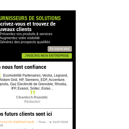
URNISSEURS DE SOLUTIONS
scrivez-vous et trouvez de
uveaux clients
Présentez vos produits & services
Augmentez votre visibilité
Générez des prospects qualifiés
En savoir plus
J'INSCRIS MON ENTREPRISE
s nous font confiance
Ecomobilité Partenaires, Veolia, Legrand,
Alstom Grid, HP, Siemens, EDF, Accenture,
prolis, Gaz Electricité de Grenoble, Rhodia,
IFP, Evasol, Soitec, Eolas...
Cleantech Republic
Rédaction
s futurs clients sont ici
FICACITÉ ÉNERGÉTIQUE
Thuin
le 31/07/2026
06