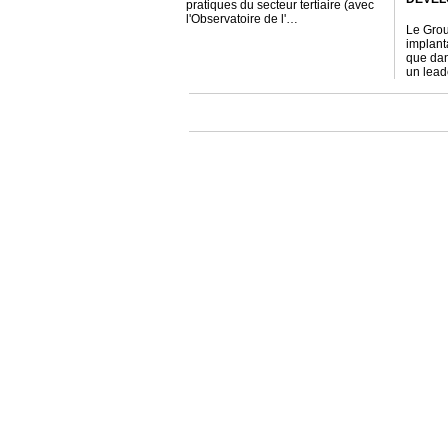
pratiques du secteur tertiaire (avec
l'Observatoire de l'…
Le Gro
implant
que dan
un lea