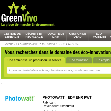
La place de marché Environnement
GESTION DE
DÉCHETS ET
QUALITÉ DE
GESTION DE
ÉCO-
L’ÉNERGIE
RECYCLAGE
L’AIR
L’EAU
MOBILITÉ
Accueil
>
Fournisseurs
>
PHOTOWATT - EDF ENR PWT
Vous recherchez dans le domaine des éco-innovation
Une entreprise, un produit ou un service
Une formation
Un emploi 
PHOTOWATT - EDF ENR PWT
Fabricant
Revendeur/Distributeur
,
,
,