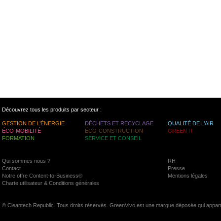
Découvrez tous les produits par secteur :
GESTION DE L’ÉNERGIE
DÉCHETS ET RECYCLAGE
QUALITÉ DE L’AIR
ÉCO-MOBILITÉ
ÉCO-CONSTRUCTION
GREEN IT
FORMATION
SERVICE ET CONSEIL
Qui sommes nous ?
RH
Contact
Presse
Notre offre Content-to-Business®
Mentions légales
Charte utilisateur & Conditions générales
© Cleantech Republic. Tous droits réservés. GreenVivo est une marque déposée qui appart