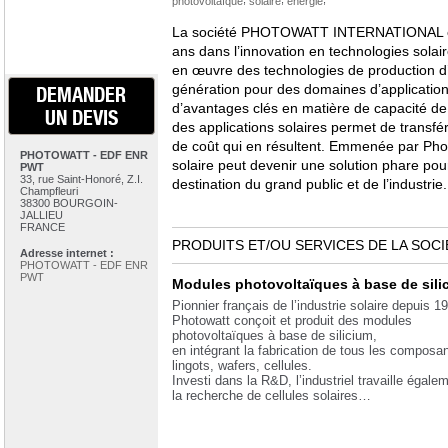
photovoltaïque
solaire
énergie
La société PHOTOWATT INTERNATIONAL est
ans dans l’innovation en technologies solai
en œuvre des technologies de production d’é
génération pour des domaines d’applications 
DEMANDER
d’avantages clés en matière de capacité d
UN DEVIS
des applications solaires permet de transf
de coût qui en résultent. Emmenée par Photow
PHOTOWATT - EDF ENR
solaire peut devenir une solution phare pou
PWT
33, rue Saint-Honoré, Z.I.
destination du grand public et de l’industrie.
Champfleuri
38300 BOURGOIN-
JALLIEU
FRANCE
PRODUITS ET/OU SERVICES DE LA SOCI
Adresse internet :
PHOTOWATT - EDF ENR
PWT
Modules photovoltaïques à base de sili
Pionnier français de l’industrie solaire depuis 1
Photowatt conçoit et produit des modules
photovoltaïques à base de silicium,
en intégrant la fabrication de tous les composan
lingots, wafers, cellules.
Investi dans la R&D, l’industriel travaille égale
la recherche de cellules solaires…