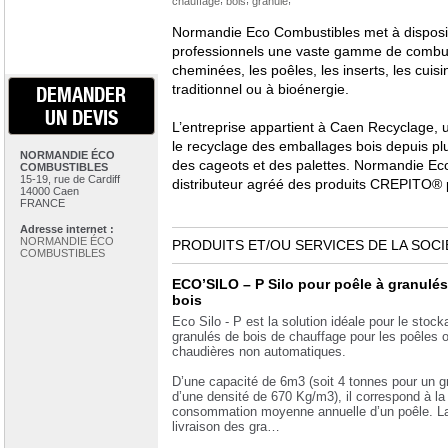
chauffage
bois
granulé
Normandie Eco Combustibles met à dispositi
professionnels une vaste gamme de combust
cheminées, les poêles, les inserts, les cuisi
traditionnel ou à bioénergie.
DEMANDER
UN DEVIS
L’entreprise appartient à Caen Recyclage, 
le recyclage des emballages bois depuis pl
NORMANDIE ÉCO
des cageots et des palettes. Normandie Eco
COMBUSTIBLES
15-19, rue de Cardiff
distributeur agréé des produits CREPITO®
14000 Caen
FRANCE
Adresse internet :
NORMANDIE ÉCO
PRODUITS ET/OU SERVICES DE LA SOCI
COMBUSTIBLES
ECO’SILO – P Silo pour poêle à granulés
bois
Eco Silo - P est la solution idéale pour le stoc
granulés de bois de chauffage pour les poêles 
chaudières non automatiques.
D’une capacité de 6m3 (soit 4 tonnes pour un g
d’une densité de 670 Kg/m3), il correspond à la
consommation moyenne annuelle d’un poêle. L
livraison des gra…