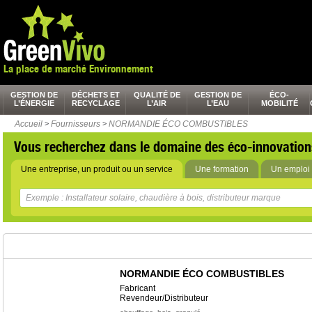
La place de marché Environnement
GESTION DE
DÉCHETS ET
QUALITÉ DE
GESTION DE
ÉCO-
L’ÉNERGIE
RECYCLAGE
L’AIR
L’EAU
MOBILITÉ
Accueil
>
Fournisseurs
>
NORMANDIE ÉCO COMBUSTIBLES
Vous recherchez dans le domaine des éco-innovation
Une entreprise, un produit ou un service
Une formation
Un emploi 
NORMANDIE ÉCO COMBUSTIBLES
Fabricant
Revendeur/Distributeur
,
,
,