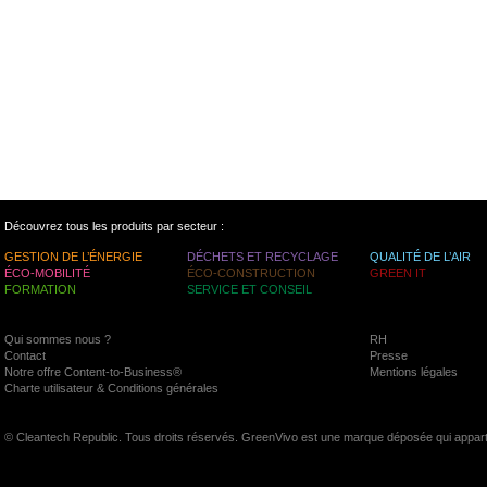
Découvrez tous les produits par secteur :
GESTION DE L’ÉNERGIE
DÉCHETS ET RECYCLAGE
QUALITÉ DE L’AIR
ÉCO-MOBILITÉ
ÉCO-CONSTRUCTION
GREEN IT
FORMATION
SERVICE ET CONSEIL
Qui sommes nous ?
RH
Contact
Presse
Notre offre Content-to-Business®
Mentions légales
Charte utilisateur & Conditions générales
© Cleantech Republic. Tous droits réservés. GreenVivo est une marque déposée qui appart