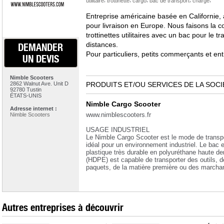
utilitaire
trottinette
cargo
bac de transport
charge
Entreprise américaine basée en Californie,
pour livraison en Europe. Nous faisons la co
trottinettes utilitaires avec un bac pour le 
distances.
DEMANDER
Pour particuliers, petits commerçants et ent
UN DEVIS
Nimble Scooters
2862 Walnut Ave. Unit D
PRODUITS ET/OU SERVICES DE LA SOCI
92780 Tustin
ÉTATS-UNIS
Nimble Cargo Scooter
Adresse internet :
www.nimblescooters.fr
Nimble Scooters
USAGE INDUSTRIEL
Le Nimble Cargo Scooter est le mode de transp
idéal pour un environnement industriel. Le bac 
plastique très durable en polyuréthane haute de
(HDPE) est capable de transporter des outils, d
paquets, de la matière première ou des march
Autres entreprises à découvrir