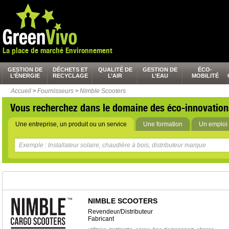
La place de marché Environnement
GESTION DE
DÉCHETS ET
QUALITÉ DE
GESTION DE
ÉCO-
L’ÉNERGIE
RECYCLAGE
L’AIR
L’EAU
MOBILITÉ
Accueil
>
Fournisseurs
>
Nimble Scooters
Vous recherchez dans le domaine des éco-innovation
Une entreprise, un produit ou un service
Une formation
Un emploi 
NIMBLE SCOOTERS
Revendeur/Distributeur
Fabricant
,
,
,
,
,