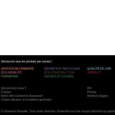
Découvrez tous les produits par secteur :
GESTION DE L’ÉNERGIE
DÉCHETS ET RECYCLAGE
QUALITÉ DE L’AIR
ÉCO-MOBILITÉ
ÉCO-CONSTRUCTION
GREEN IT
FORMATION
SERVICE ET CONSEIL
Qui sommes nous ?
RH
Contact
Presse
Notre offre Content-to-Business®
Mentions légales
Charte utilisateur & Conditions générales
© Cleantech Republic. Tous droits réservés. GreenVivo est une marque déposée qui appart