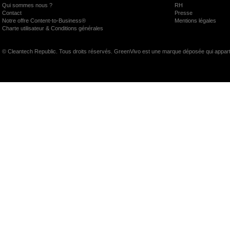
Qui sommes nous ?
RH
Contact
Presse
Notre offre Content-to-Business®
Mentions légales
Charte utilisateur & Conditions générales
© Cleantech Republic. Tous droits réservés. GreenVivo est une marque déposée qui appart