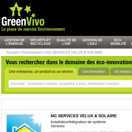
La place de marché Environnement
GESTION DE
DÉCHETS ET
QUALITÉ DE
GESTION DE
ÉCO-
L’ÉNERGIE
RECYCLAGE
L’AIR
L’EAU
MOBILITÉ
Accueil
>
Fournisseurs
>
NG SERVICES VELUX & SOLAIRE
Vous recherchez dans le domaine des éco-innovation
Une entreprise, un produit ou un service
Une formation
Un emploi 
NG SERVICES VELUX & SOLAIRE
Installateur/Intégrateur de système
Services
,
,
,