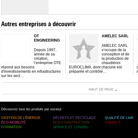
Autres entreprises à découvrir
OT
AMELEC SARL
ENGINEERING
AMELEC SARL
Depuis 1997,
s’occupe de la
année de sa
conception et de
création,
la production de
l’entreprise OTE
chaudières
répond aux besoins
EUROCLIMA, dont chacune est
d'investissements en infrastructures
préparée et contrôlé…
sur les sect…
HAUT DE PAGE
Découvrez tous les produits par secteur :
GESTION DE L’ÉNERGIE
DÉCHETS ET RECYCLAGE
QUALITÉ DE L’AIR
ÉCO-MOBILITÉ
ÉCO-CONSTRUCTION
GREEN IT
FORMATION
SERVICE ET CONSEIL