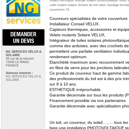
solaire thermique
energie solaire
photovoltaique
velux 
,
,
volet roulant solaire
fenetre de toit velux
bardage terreal
,
couverture 72
Couvreurs spécialistes de votre couverture 
Installateur Conseil VELUX.
Capteurs thermiques, accessoires et équi
DEMANDER
Volets roulants Solaire VELUX,
UN DEVIS
Intégrateur de tuiles solaires photovolta
comme des ardoises, avec des crochets d
permettent une parfaite ventilation individ
NG SERVICES VELUX &
SOLAIRE
rendement optimum.
48 rue de la mission
Etanchéité maximum avec recouvrement ver
72000 LE MANS
FRANCE
en fibre de verre pour les jonctions latérales
Ce produit de couvreur haut de gamme fabr
Adresse internet :
NG SERVICES VELUX &
des professionnels du toit est à des prix tr
SOLAIRE
sur 8 à 10 ans.
ESTHETIQUE irréprochable.
Garantie décennale sur tous les produits (
Financement possible via nos partenaires.
Garantie décennale avec spécialisation pho
Un toit, un couvreur, du soleil......... tous l
faire une installation PHOTOVOLTAIQUE te