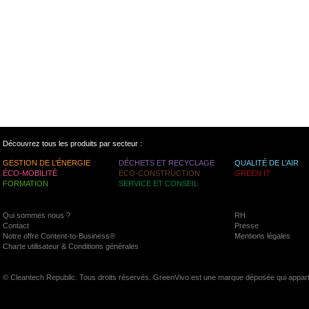
Découvrez tous les produits par secteur :
GESTION DE L’ÉNERGIE
DÉCHETS ET RECYCLAGE
QUALITÉ DE L’AIR
ÉCO-MOBILITÉ
ÉCO-CONSTRUCTION
GREEN IT
FORMATION
SERVICE ET CONSEIL
Qui sommes nous ?
RH
Contact
Presse
Notre offre Content-to-Business®
Mentions légales
Charte utilisateur & Conditions générales
© Cleantech Republic. Tous droits réservés. GreenVivo est une marque déposée qui appart