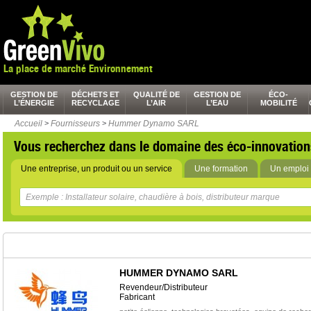
La place de marché Environnement
GESTION DE
DÉCHETS ET
QUALITÉ DE
GESTION DE
ÉCO-
L’ÉNERGIE
RECYCLAGE
L’AIR
L’EAU
MOBILITÉ
Accueil
>
Fournisseurs
>
Hummer Dynamo SARL
Vous recherchez dans le domaine des éco-innovation
Une entreprise, un produit ou un service
Une formation
Un emploi 
HUMMER DYNAMO SARL
Revendeur/Distributeur
Fabricant
,
,