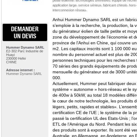
petite éolienne
technologies brevetées
equipe de reche
,
,
,
application large
service sérieux
fabricant chinois
hors
,
interconnexion réseau
Anhui Hummer Dynamo SARL est un fabricant
s’emploie à la recherche, la production, la 
DEMANDER
du générateur éolien de taille petite et moy
UN DEVIS
zone du développement de l’économie et de 
province de l’Anhui en Chine, qui couvre un
Hummer Dynamo SARL
m2. Les capitaux inscrits sont 1 100 000 eu
E2-302 Parc Industrie de
nombre du personnel actuel est plus de 200
Huayi
230000 Hefei
personnes techniques pour les recherches t
CHINE
70 séries des grands équipements de produc
Adresse internet :
mensuelle du générateur est de 3000 unités
Hummer Dynamo SARL
000.
Actuellement, Hummer peut fabriquer deux 
système « autonome » hors-réseau et le sy
de 400w à 50kW, au total 18 modèles diff
le cœur de notre technologie, les produits
légers, petits, rapides et stables». L’ensem
certification CE de l’UE ; le système de la pr
passé la certification UL des Etats-Unis ; l’o
ETL de l’Amérique du Nord. Pendant les six
des produits sont à exporter. Ils sont été v
Australie, en Allemagne, en Angleterre, en 