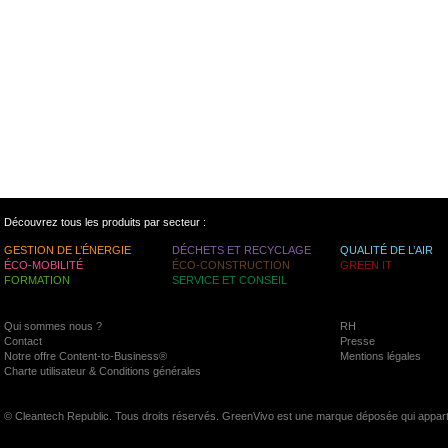
Découvrez tous les produits par secteur :
GESTION DE L’ÉNERGIE
DÉCHETS ET RECYCLAGE
QUALITÉ DE L’AIR
ÉCO-MOBILITÉ
ÉCO-CONSTRUCTION
GREEN IT
FORMATION
SERVICE ET CONSEIL
Qui sommes nous ?
RH
Contact
Presse
Notre offre Content-to-Business®
Mentions légales
Charte utilisateur & Conditions générales
© Cleantech Republic. Tous droits réservés. GreenVivo est une marque déposée qui appart