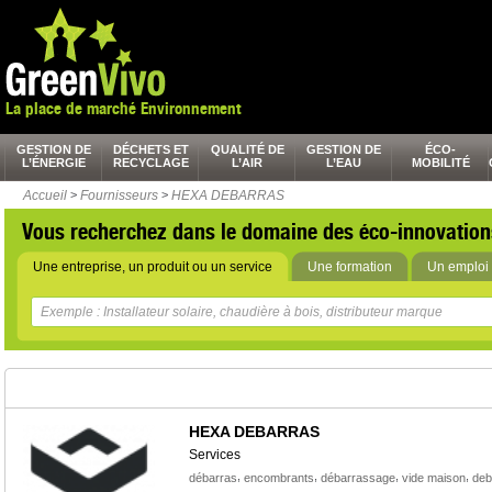
La place de marché Environnement
GESTION DE
DÉCHETS ET
QUALITÉ DE
GESTION DE
ÉCO-
L’ÉNERGIE
RECYCLAGE
L’AIR
L’EAU
MOBILITÉ
Accueil
>
Fournisseurs
>
HEXA DEBARRAS
Vous recherchez dans le domaine des éco-innovation
Une entreprise, un produit ou un service
Une formation
Un emploi 
HEXA DEBARRAS
Services
,
,
,
,
débarras
encombrants
débarrassage
vide maison
deb